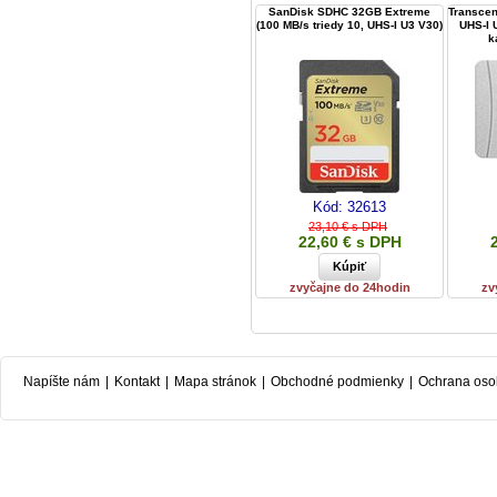
SanDisk SDHC 32GB Extreme
Transce
(100 MB/s triedy 10, UHS-I U3 V30)
UHS-I 
k
Kód:
32613
23,10 € s DPH
22,60 € s DPH
zvyčajne do 24hodin
zv
Napíšte nám
|
Kontakt
|
Mapa stránok
|
Obchodné podmienky
|
Ochrana oso