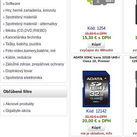
Software
Hry, herné zariadenia, konzoly
Spotrebný materiál
Spotrebný materiál - alternatívy
Kód:
1254
Média (CD,DVD,RW,BD)
15,60 € s DPH
Kancelárska technika
15,30 € s DPH
Tašky, batohy, puzdra
zvyčajne do 48hodin
zv
Foto-video,kamery,batérie, iné
Káble, redukcie
ADATA SDHC karta 32GB UHS-I
SanD
Class 10, Premier
120
Záložné zdroje, prepäťove ochrany
Doplnkový tovar
Spotrebná elektronika
Obľúbené filtre
Akciové produkty
Gigabyte-akcia
Kód:
12142
20,40 € s DPH
20,00 € s DPH
nie je skladom, info
zv