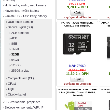
Skenery
9,90 € s DPH
Multimédia, audio, web kamery
9,70 € s DPH
Klávesnice, myšky, tablety
Pamäte USB, flash karty, čítačky
zvyčajne do 48hodin
zv
USB Flash pamäte
PATRIOT 32GB microSDHC
ADATA 
Class10 bez adaptéru
8
SecureDigital (SD)
2GB a menej
4GB
8GB
16GB
32GB
64GB
128GB
Kód:
76960
11,60 € s DPH
256GB a viac
11,30 € s DPH
CompactFlash (CF)
CFast
zvyčajne do 24hodin
XQD
SanDisk MicroSDHC karta 32GB
SanDis
Ultra (80MB/s, Class 10 UHS-I,
MB
Čítačky kariet
Android)
USB zariadenia, prepínače
Sieťové komponenty, WIFI, IP