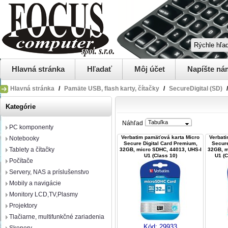
Hlavná stránka
Hľadať
Môj účet
Napíšte ná
Hlavná stránka
/
Pamäte USB, flash karty, čítačky
/
SecureDigital (SD)
/
Kategórie
Tabuľka
Náhľad
PC komponenty
Verbatim pamäťová karta Micro
Verbat
Notebooky
Secure Digital Card Premium,
Secure
Tablety a čítačky
32GB, micro SDHC, 44013, UHS-I
32GB, m
U1 (Class 10)
U1 (C
Počítače
Servery, NAS a príslušenstvo
Mobily a navigácie
Monitory LCD,TV,Plasmy
Projektory
Tlačiarne, multifunkčné zariadenia
Kód:
29933