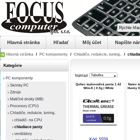
Hlavná stránka
Hľadať
Môj účet
Napíšte ná
Hlavná stránka
/
PC komponenty
/
Chladiče, redukcie, tuning..
/
chladi
Kategórie
Tabuľka
Náhľad
PC komponenty
Qoltec teplovodivá pasta 1.42
Natec t
Skrinky PC
W/m-K | 0.5g | White
Husky 0
Zdroje
Matičné dosky (MB)
Procesory (CPU)
Chladiče, redukcie, tuning..
chladič- na CPU
chladiace pasty
ventilátory
Kód:
5559