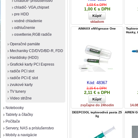
chladiče- príslušenstvo
1,03 € s DPH
chladič- VGA,chipset
1,00 € s DPH
pre HDD
vodné chladenie
skladom
odhlučnenie
AIMAXX eNVigrease One
Teplovo
Husky, 
osvetlenie,RGB radiče
Operačné pamäte
Mechaniky CD/DVD/BD-R, FDD
Harddisky (HDD)
Grafické karty PCI Express
radiče PCI slot
radiče PCI-E slot
Kód:
48367
zvukové karty
2,15 € s DPH
TV tunery
2,11 € s DPH
Video strižne
zvyčajne do 24hodin
14.0
Notebooky
DEEPCOOL teplovodivá pasta Z5
AIREN G
Tablety a čítačky
3g
Počítače
Servery, NAS a príslušenstvo
Mobily a navigácie