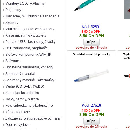
Monitory LCD,TV,Plasmy
Projektory
Tlačiarne, multifunkčné zariadenia
Skenery
Kód:
32891
Multimédia, audio, web kamery
3,60 € s DPH
Klávesnice, myšky, tablety
3,50 € s DPH
Pamäte USB, flash karty, čítačky
zvyčajne do 48hodin
zv
USB zariadenia, prepínače
Sieťové komponenty, WIFI, IP
Gembird termální pasta 3g
Tepl
Gen
Software
Hry, herné zariadenia, konzoly
Spotrebný materiál
Spotrebný materiál - alternatívy
Média (CD,DVD,RW,BD)
Kancelárska technika
Tašky, batohy, puzdra
Kód:
27618
Foto-video,kamery,batérie, iné
4,00 € s DPH
Káble, redukcie
3,95 € s DPH
Záložné zdroje, prepäťove ochrany
Doplnkový tovar
zvyčajne do 24hodin
zv