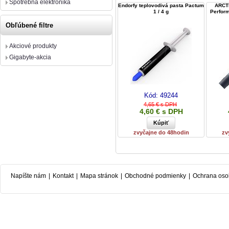
Spotrebná elektronika
Endorfy teplovodivá pasta Pactum
ARCTI
1 / 4 g
Perform
Obľúbené filtre
Akciové produkty
Gigabyte-akcia
Kód:
49244
4,65 € s DPH
4,60 € s DPH
zvyčajne do 48hodin
zv
Napíšte nám
|
Kontakt
|
Mapa stránok
|
Obchodné podmienky
|
Ochrana oso