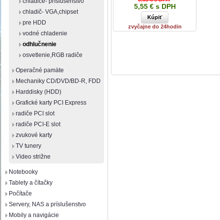
chladiče- príslušenstvo
5,55 € s DPH
chladič- VGA,chipset
pre HDD
zvyčajne do 24hodin
vodné chladenie
odhlučnenie
osvetlenie,RGB radiče
Operačné pamäte
Mechaniky CD/DVD/BD-R, FDD
Harddisky (HDD)
Grafické karty PCI Express
radiče PCI slot
radiče PCI-E slot
zvukové karty
TV tunery
Video strižne
Notebooky
Tablety a čítačky
Počítače
Servery, NAS a príslušenstvo
Mobily a navigácie