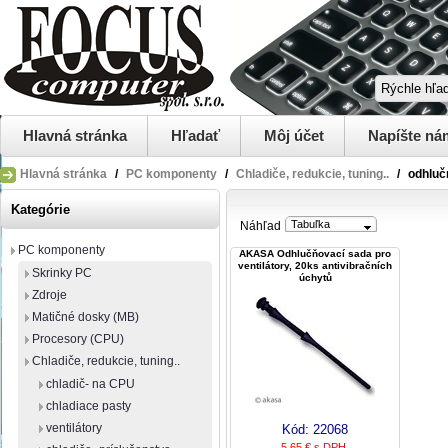
Hlavná stránka
Hľadať
Môj účet
Napíšte ná
Hlavná stránka
/
PC komponenty
/
Chladiče, redukcie, tuning..
/
odhluč
Kategórie
Tabuľka
Náhľad
PC komponenty
AKASA Odhlučňovací sada pro
ventilátory, 20ks antivibračních
Skrinky PC
úchytů
Zdroje
Matičné dosky (MB)
Procesory (CPU)
Chladiče, redukcie, tuning..
chladič- na CPU
chladiace pasty
ventilátory
Kód:
22068
5,65 € s DPH