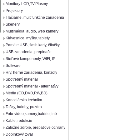
Monitory LCD,TV,Plasmy
Projektory
Tlačiarne, multifunkčné zariadenia
Skenery
Multimédia, audio, web kamery
Klávesnice, myšky, tablety
Pamäte USB, flash karty, čítačky
USB zariadenia, prepínače
Sieťové komponenty, WIFI, IP
Software
Hry, herné zariadenia, konzoly
Spotrebný materiál
Spotrebný materiál - alternatívy
Média (CD,DVD,RW,BD)
Kancelárska technika
Tašky, batohy, puzdra
Foto-video,kamery,batérie, iné
Káble, redukcie
Záložné zdroje, prepäťove ochrany
Doplnkový tovar