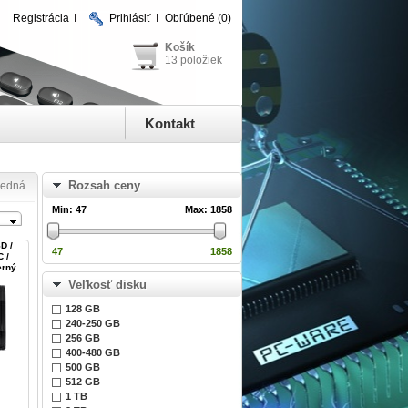
Registrácia
Prihlásiť
Obľúbené
(0)
Košík
13 položiek
Kontakt
Rozsah ceny
ledná
Min:
47
Max:
1858
D /
47
1858
 /
erný
Veľkosť disku
128 GB
240-250 GB
256 GB
400-480 GB
500 GB
512 GB
1 TB