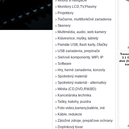
Mobily a navigácie
Monitory LCD,TV,Plasmy
Projektory
Tlačiarne, multifunkčné zariadenia
Skenery
Multimédia, audio, web kamery
Klávesnice, myšky, tablety
Pamäte USB, flash karty, čítačky
USB zariadenia, prepínače
Trans
Sieťové komponenty, WIFI, IP
3.1 
disk (
Software
ko
Hry, herné zariadenia, konzoly
Spotrebný materiál
Spotrebný materiál - alternatívy
Média (CD,DVD,RW,BD)
Kancelárska technika
Tašky, batohy, puzdra
Foto-video,kamery,batérie, iné
Káble, redukcie
Záložné zdroje, prepäťove ochrany
Doplnkový tovar