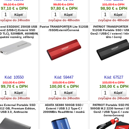
99,10 € s DPH
99,80 € s DPH
101,00 € s DPH
97,10 € s DPH
97,80 € s DPH
98,90 € s DPH
zvyčajne do 24hodin
zvyčajne do 48hodin
zvyčajne do 48hodi
cend ESD260C 250GB USB
Patriot TRANSPORTER Lite 512GB
PATRIOT TRANSPORTER 
Gen2 (USB-C) Externí SSD
/SSD/Externí/Červená
512GB Portable SSD / US
3D TLC), 520MB/R, 460MB/W,
Gen2 / USB-C / externí / hli
paktní rozměry, stříbrný
tělo / černý
Kód:
10550
Kód:
59447
Kód:
67527
102,00 € s DPH
103,00 € s DPH
103,00 € s DPH
99,70 € s DPH
100,00 € s DPH
100,00 € s DPH
zvyčajne do 24hodin
zvyčajne do 24hodin
zvyčajne do 24hodi
nso External Portable SSD
ADATA SE880 500GB SSD /
PATRIOT Portable SSD P
 512 GB, Premium Edition,
Externí / USB 3.2 Type-C /
500GB M.2 2230 format / U
USB 3.0, Anthracite
2000MB/s Read/Write / modrá
Gen2 / USB Type-C / exter
černo-červený