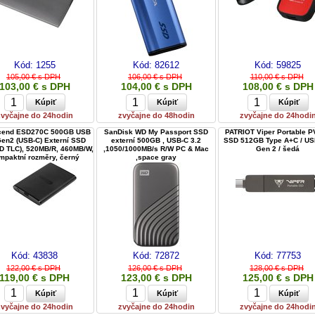
Kód:
1255
Kód:
82612
Kód:
59825
105,00 € s DPH
106,00 € s DPH
110,00 € s DPH
103,00 € s DPH
104,00 € s DPH
108,00 € s DPH
zvyčajne do 24hodin
zvyčajne do 48hodin
zvyčajne do 24hodi
cend ESD270C 500GB USB
SanDisk WD My Passport SSD
PATRIOT Viper Portable 
Gen2 (USB-C) Externí SSD
externí 500GB , USB-C 3.2
SSD 512GB Type A+C / US
3D TLC), 520MB/R, 460MB/W,
,1050/1000MB/s R/W PC & Mac
Gen 2 / šedá
mpaktní rozměry, černý
,space gray
Kód:
43838
Kód:
72872
Kód:
77753
122,00 € s DPH
126,00 € s DPH
128,00 € s DPH
119,00 € s DPH
123,00 € s DPH
125,00 € s DPH
zvyčajne do 24hodin
zvyčajne do 24hodin
zvyčajne do 24hodi