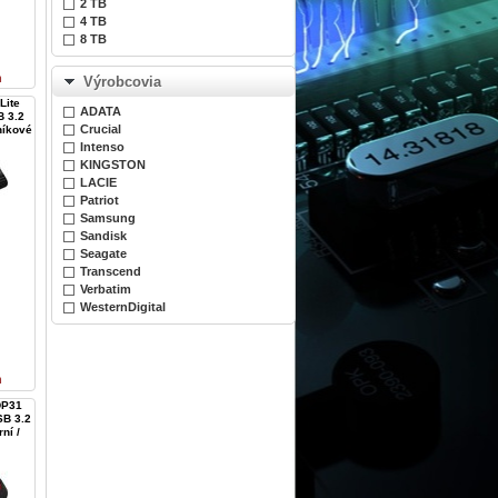
2 TB
4 TB
8 TB
n
Výrobcovia
Lite
ADATA
B 3.2
Crucial
níkové
Intenso
KINGSTON
LACIE
Patriot
Samsung
Sandisk
Seagate
Transcend
Verbatim
WesternDigital
n
DP31
SB 3.2
ní /