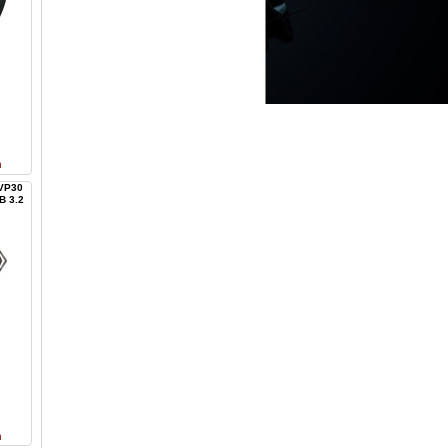
n
PVP30
B 3.2
n