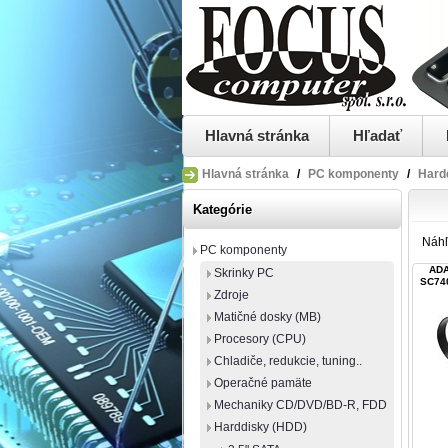
Hlavná stránka
Hľadať
Hlavná stránka
/
PC komponenty
/
Hard
Kategórie
Náh
PC komponenty
ADA
Skrinky PC
SC740
Zdroje
Matičné dosky (MB)
Procesory (CPU)
Chladiče, redukcie, tuning..
Operačné pamäte
Mechaniky CD/DVD/BD-R, FDD
Harddisky (HDD)