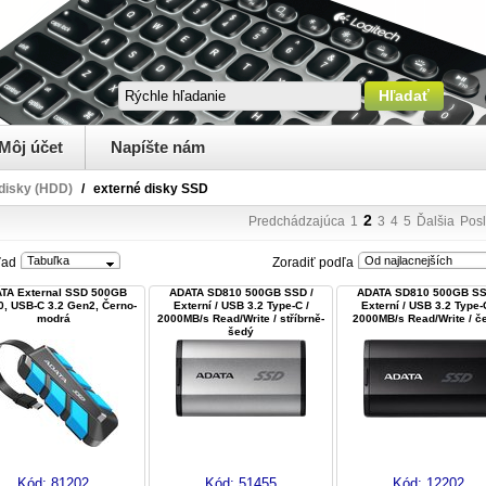
Môj účet
Napíšte nám
disky (HDD)
/
externé disky SSD
2
Predchádzajúca
1
3
4
5
Ďalšia
Pos
Tabuľka
Od najlacnejších
ľad
Zoradiť podľa
TA External SSD 500GB
ADATA SD810 500GB SSD /
ADATA SD810 500GB SS
, USB-C 3.2 Gen2, Černo-
Externí / USB 3.2 Type-C /
Externí / USB 3.2 Type-C
modrá
2000MB/s Read/Write / stříbrně-
2000MB/s Read/Write / č
šedý
Kód:
81202
Kód:
51455
Kód:
12202