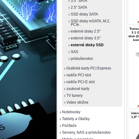
3.5" SATA
2.5" SATA
SSD disky SATA
SSD disky mSATA, M.2,
PCIe..
Trans
externé disky 2.5"
3.1 
disk (
externé disky 3.5"
kom
externé disky SSD
SAS
príslušenstvo
Grafické karty PCI Express
radiče PCI slot
radiče PCI-E slot
zvukové karty
TV tunery
Video strižne
Notebooky
Inte
1,8"
Tablety a čítačky
Počítače
Servery, NAS a príslušenstvo