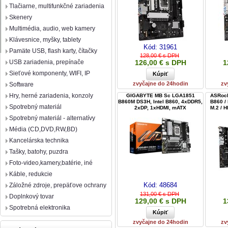
Tlačiarne, multifunkčné zariadenia
Skenery
Multimédia, audio, web kamery
Klávesnice, myšky, tablety
Kód:
31961
Pamäte USB, flash karty, čítačky
128,00 € s DPH
USB zariadenia, prepínače
126,00 € s DPH
1
Sieťové komponenty, WIFI, IP
zvyčajne do 24hodin
zv
Software
Hry, herné zariadenia, konzoly
GIGABYTE MB Sc LGA1851
ASRock 
B860M DS3H, Intel B860, 4xDDR5,
B860 /
Spotrebný materiál
2xDP, 1xHDMI, mATX
M.2 / H
Spotrebný materiál - alternatívy
Média (CD,DVD,RW,BD)
Kancelárska technika
Tašky, batohy, puzdra
Foto-video,kamery,batérie, iné
Káble, redukcie
Kód:
48684
Záložné zdroje, prepäťove ochrany
131,00 € s DPH
Doplnkový tovar
129,00 € s DPH
1
Spotrebná elektronika
zvyčajne do 24hodin
zv