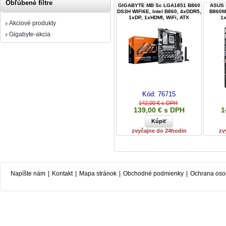
Obľúbené filtre
GIGABYTE MB Sc LGA1851 B860
ASUS 
DS3H WIFI6E, Intel B860, 4xDDR5,
B860M-
1xDP, 1xHDMI, WiFi, ATX
1
Akciové produkty
Gigabyte-akcia
Kód:
76715
142,00 € s DPH
139,00 € s DPH
1
zvyčajne do 24hodin
zv
Napíšte nám
|
Kontakt
|
Mapa stránok
|
Obchodné podmienky
|
Ochrana oso