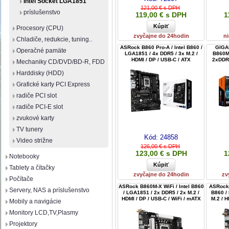
Intel Socket LGA1851
121,00 € s DPH
príslušenstvo
119,00 € s DPH
1
Procesory (CPU)
zvyčajne do 24hodin
ni
Chladiče, redukcie, tuning..
ASRock B860 Pro-A / Intel B860 /
GIGA
Operačné pamäte
LGA1851 / 4x DDR5 / 3x M.2 /
B860M 
HDMI / DP / USB-C / ATX
2xDDR
Mechaniky CD/DVD/BD-R, FDD
Harddisky (HDD)
Grafické karty PCI Express
radiče PCI slot
radiče PCI-E slot
zvukové karty
TV tunery
Kód:
24858
Video strižne
126,00 € s DPH
123,00 € s DPH
1
Notebooky
Tablety a čítačky
zvyčajne do 24hodin
zv
Počítače
ASRock B860M-X WiFi / Intel B860
ASRock 
Servery, NAS a príslušenstvo
/ LGA1851 / 2x DDR5 / 2x M.2 /
B860 /
HDMI / DP / USB-C / WiFi / mATX
M.2 / H
Mobily a navigácie
Monitory LCD,TV,Plasmy
Projektory