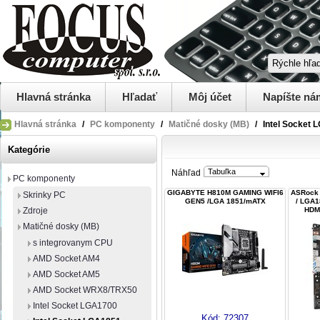
Hlavná stránka
Hľadať
Môj účet
Napíšte ná
Hlavná stránka
/
PC komponenty
/
Matičné dosky (MB)
/
Intel Socket 
Kategórie
Tabuľka
Náhľad
PC komponenty
GIGABYTE H810M GAMING WIFI6
ASRock 
Skrinky PC
GEN5 /LGA 1851/mATX
/ LGA1
Zdroje
HDMI
Matičné dosky (MB)
s integrovanym CPU
AMD Socket AM4
AMD Socket AM5
AMD Socket WRX8/TRX50
Intel Socket LGA1700
Kód:
72307