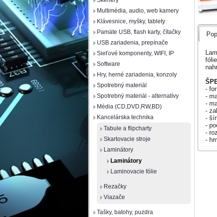
Skenery
Multimédia, audio, web kamery
Klávesnice, myšky, tablety
Pamäte USB, flash karty, čítačky
Pop
USB zariadenia, prepínače
Lam
Sieťové komponenty, WIFI, IP
fóli
Software
nah
Hry, herné zariadenia, konzoly
ŠPE
Spotrebný materiál
- fo
- ma
Spotrebný materiál - alternatívy
- m
Média (CD,DVD,RW,BD)
- za
Kancelárska technika
- ší
- po
Tabule a flipcharty
- r
Skartovacie stroje
- h
Laminátory
Laminátory
Laminovacie fólie
Rezačky
Viazače
Tašky, batohy, puzdra