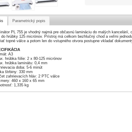
is
Parametrický popis
inátor PL 755 je vhodný najmä pre občasnú lamináciu do malých kancelárií, 
e do hrúbky 125 micrónov. Prístroj má celkom bezhlučný chod a veľmi jednodu
riať topné válce a potom len do vstupného otvora postupne vkladať dokumen
CIFIKÁCIA
rmát: A3
x. hrúbka fólie: 2 x 80-125 micrónov
ax. hrúbka laminátu: 0,4 mm
hrievacia doba: 5-6 minút
rka štrbiny: 330 mm
čet zahrievacích hláv: 2 PTC válce
ozmery: 460 x 160 x 65 mm
motnosť: 1,335 kg