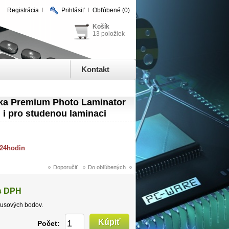
Registrácia
Prihlásiť
Obľúbené
(0)
Košík
13 položiek
Kontakt
a Premium Photo Laminator
 i pro studenou laminaci
 24hodin
s DPH
usových bodov.
Počet: