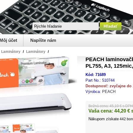
Môj účet
Napíšte nám
Laminátory
/
Laminátory
/
PEACH laminovačk
PL755, A3, 125mic,
Kód:
71689
Part No.:
510744
Dostupnosť:
zvyčajne do
Výrobca:
PEACH
Bežná cena:
45,10 € s DPH
Vaša cena:
44,20
€ 
Nákupom získate
442
bon