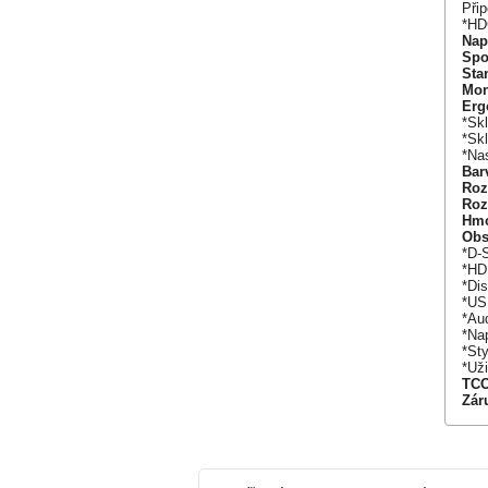
Při
*HD
Nap
Spo
Sta
Mon
Erg
*Skl
*Sk
*Na
Bar
Roz
Roz
Hmo
Obs
*D-
*HD
*Dis
*US
*Au
*Na
*Sty
*Už
TCO
Zár