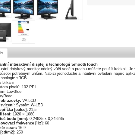
is
lantní interaktivní displej s technologií SmoothTouch
stní dotykový monitor odolný vůči vodě a prachu můžete použít kdekoli. Je 
působí potřebným úhlům. Nabízí jednoduché a intuitivní ovládání napříč aplik
chnologie sRGB
 blikání
tota pixelů: 102 PPI
žim LowBlue
syRead
 obrazovky:
VA LCD
svícení:
Systém W-LED
opříčka [palce]:
21,5
lišení:
1920 × 1080
teč bodu [mm]:
0,24825 x 0,248285
ovovací frekvence [Hz]:
60
ěr stran:
16:9
 [cd/m2]:
250