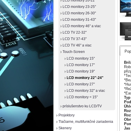
LCD monitory 20-22"
LCD monitory 23-25"
LCD monitory 26-30"
LCD monitory 31-43"
LCD monitory 46" a viac
LCD TV 22-32"
LCD TV 37-43"
LCD TV 46" a viac
Pop
Touch-Screen
LCD monitory 15"
Bri
LCD monitory 17"
Robu
přiz
LCD monitory 19"
*Te
LCD monitory 22"-24"
*Bez
*Hus
LCD monitory 27"
*Re
LCD monitory 32" a viac
*Ea
LCD monitory < 15"
Typ
Pod
Úhl
príslušenstvo ku LCD/TV
Roz
Roz
Projektory
Obn
Tlačiarne, multifunkčné zariadenia
Pom
Jas
Skenery