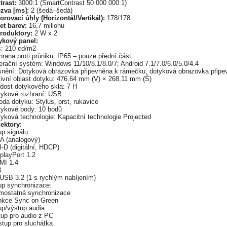
trast:
3000:1 (SmartContrast 50 000 000:1)
zva [ms]:
2 (šedá–šedá)
orovací úhly (Horizontál/Vertikál):
178/178
et barev:
16,7 milionu
roduktory:
2 W x 2
ykový panel:
s: 210 cd/m2
rana proti průniku: IP65 – pouze přední část
rační systém: Windows 11/10/8.1/8.0/7; Android 7.1/7.0/6.0/5.0/4.4
snění: Dotyková obrazovka připevněna k rámečku, dotyková obrazovka připev
tivní oblast dotyku: 476,64 mm (V) × 268,11 mm (Š)
rdost dotykového skla: 7 H
tykové rozhraní: USB
da dotyku: Stylus, prst, rukavice
tykové body: 10 bodů
yková technologie: Kapacitní technologie Projected
ektory:
p signálu:
A (analogový)
-D (digitální, HDCP)
playPort 1.2
MI 1.4
:
 USB 3.2 (1 s rychlým nabíjením)
up synchronizace:
mostatná synchronizace
nkce Sync on Green
up/výstup audia:
tup pro audio z PC
stup pro sluchátka