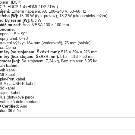
pojení HDCP:
CP: HDCP 1.4 (HDMI / DP / DVI)
ájení:
Externí napájení, AC 100–240 V, 50–60 Hz
třeba [W]:
15,96 W (typ. provoz), 13,2 W (ekonomický režim)
nd By režim [W]:
0,3 W
táž na zeď:
Ano, VESA 100 × 100 mm
onomie:
opení: –5 ~ 90°
lopný úhel: 0–70°
stavení výšky: 184 mm (vodorovně), 76 mm (svisle)
va:
Černá
měry (se stojanem, ŠxVxH mm):
515 × 394 × 226 mm
měry (bez stojanu, ŠxVxH mm):
515 × 318 × 50 mm
tnost [kg]:
Se stojanem: 7,24 kg, Bez stojanu: 3,95 kg
ah balení:
Sub kabel
MI kabel
playPort kabel
B-A na USB-B kabel
dio kabel
pájecí kabel
lus (dotykové pero)
ivatelská dokumentace
 Certified:
Ano
uka:
36 měs.