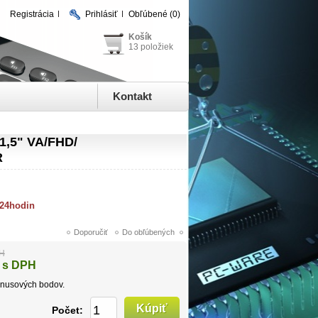
Registrácia
Prihlásiť
Obľúbené
(0)
Košík
13 položiek
Kontakt
21,5" VA/FHD/
R
 24hodin
PH
 s DPH
nusových bodov.
Počet: