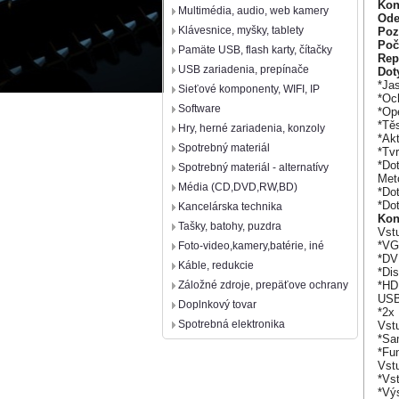
Kon
Multimédia, audio, web kamery
Ode
Klávesnice, myšky, tablety
Poz
Poč
Pamäte USB, flash karty, čítačky
Rep
USB zariadenia, prepínače
Dot
*Ja
Sieťové komponenty, WIFI, IP
*Och
Software
*Ope
*Tě
Hry, herné zariadenia, konzoly
*Ak
Spotrebný materiál
*Tv
*Do
Spotrebný materiál - alternatívy
Meto
Média (CD,DVD,RW,BD)
*Do
*Dot
Kancelárska technika
Kon
Tašky, batohy, puzdra
Vstu
*VG
Foto-video,kamery,batérie, iné
*DVI
Káble, redukcie
*Dis
*HD
Záložné zdroje, prepäťove ochrany
USB
Doplnkový tovar
*2x
Spotrebná elektronika
Vst
*Sa
*Fu
Vst
*Vs
*Vý