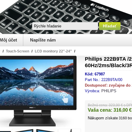
Môj účet
Napíšte nám
y
/
Touch-Screen
/
LCD monitory 22"-24"
/
Philips 222B9TA /
60Hz/2ms/Black/3
Kód:
67987
Part No.:
222B9TA/00
Dostupnosť:
zvyčajne do
Výrobca:
PHILIPS
Bežná cena:
323,00 € s D
Vaša cena:
316,00
€
Nákupom získate
3160
bo