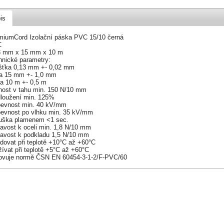
is
miumCord Izolační páska PVC 15/10 černá
C
3 mm x 15 mm x 10 m
hnické parametry:
ušťka 0,13 mm +- 0,02 mm
ka 15 mm +- 1,0 mm
ka 10 m +- 0,5 m
nost v tahu min. 150 N/10 mm
dloužení min. 125%
 pevnost min. 40 kV/mm
 pevnost po vlhku min. 35 kV/mm
uška plamenem <1 sec.
navost k oceli min. 1,8 N/10 mm
lnavost k podkladu 1,5 N/10 mm
dovat při teplotě +10°C až +60°C
ívat při teplotě +5°C až +60°C
ovuje normě ČSN EN 60454-3-1-2/F-PVC/60