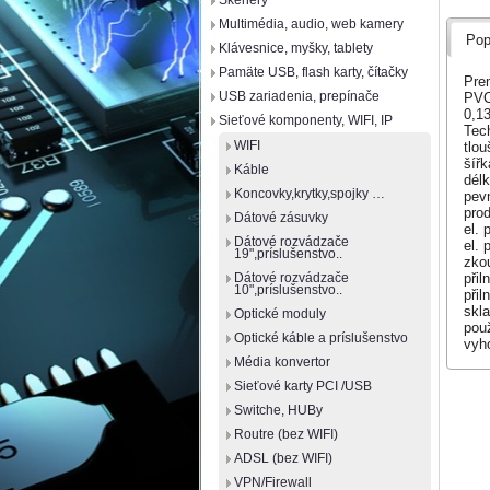
Skenery
Multimédia, audio, web kamery
Pop
Klávesnice, myšky, tablety
Pamäte USB, flash karty, čítačky
Pre
USB zariadenia, prepínače
PV
0,1
Sieťové komponenty, WIFI, IP
Tec
WIFI
tlo
šíř
Káble
dél
Koncovky,krytky,spojky …
pev
pro
Dátové zásuvky
el.
Dátové rozvádzače
el.
19",príslušenstvo..
zko
přil
Dátové rozvádzače
10",príslušenstvo..
při
skla
Optické moduly
použ
Optické káble a príslušenstvo
vyh
Média konvertor
Sieťové karty PCI /USB
Switche, HUBy
Routre (bez WIFI)
ADSL (bez WIFI)
VPN/Firewall