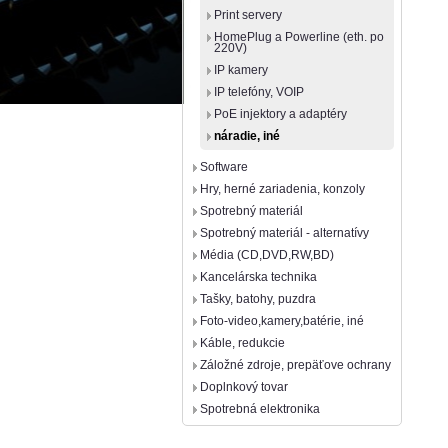
Print servery
HomePlug a Powerline (eth. po
220V)
IP kamery
IP telefóny, VOIP
PoE injektory a adaptéry
náradie, iné
Software
Hry, herné zariadenia, konzoly
Spotrebný materiál
Spotrebný materiál - alternatívy
Média (CD,DVD,RW,BD)
Kancelárska technika
Tašky, batohy, puzdra
Foto-video,kamery,batérie, iné
Káble, redukcie
Záložné zdroje, prepäťove ochrany
Doplnkový tovar
Spotrebná elektronika