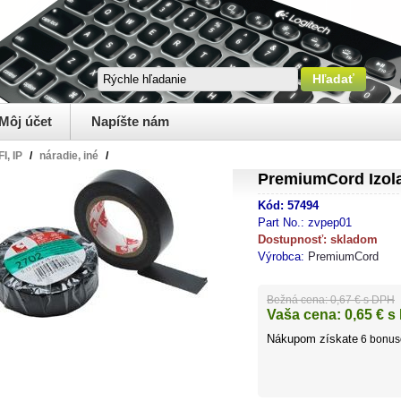
Môj účet
Napíšte nám
I, IP
/
náradie, iné
/
PremiumCord Izola
Kód:
57494
Part No.:
zvpep01
Dostupnosť:
skladom
Výrobca:
PremiumCord
Bežná cena:
0,67 € s DPH
Vaša cena:
0,65
€ s
Nákupom získate
6
bonus