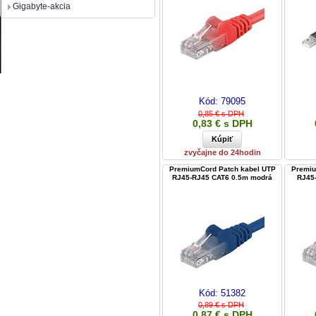
Gigabyte-akcia
Kód:
79095
0,85 € s DPH
0,83 € s DPH
zvyčajne do 24hodin
PremiumCord Patch kabel UTP
Premiu
RJ45-RJ45 CAT6 0.5m modrá
RJ45
Kód:
51382
0,89 € s DPH
0,87 € s DPH