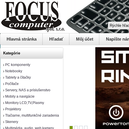
Hlavná stránka
Hľadať
Môj účet
Napíšte ná
Kategórie
PC komponenty
Notebooky
Tablety a čítačky
Počítače
Servery, NAS a príslušenstvo
Mobily a navigácie
Monitory LCD,TV,Plasmy
Projektory
Tlačiarne, multifunkčné zariadenia
Skenery
Multimédia, audio, web kamery