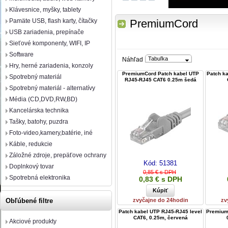
Klávesnice, myšky, tablety
Pamäte USB, flash karty, čítačky
PremiumCord
USB zariadenia, prepínače
Sieťové komponenty, WIFI, IP
Software
Tabuľka
Náhľad
Hry, herné zariadenia, konzoly
PremiumCord Patch kabel UTP
Patch k
Spotrebný materiál
RJ45-RJ45 CAT6 0.25m šedá
Spotrebný materiál - alternatívy
Média (CD,DVD,RW,BD)
Kancelárska technika
Tašky, batohy, puzdra
Foto-video,kamery,batérie, iné
Káble, redukcie
Záložné zdroje, prepäťove ochrany
Kód:
51381
Doplnkový tovar
0,85 € s DPH
Spotrebná elektronika
0,83 € s DPH
zvyčajne do 24hodin
zv
Obľúbené filtre
Patch kabel UTP RJ45-RJ45 level
PremiumC
CAT6, 0.25m, červená
Akciové produkty