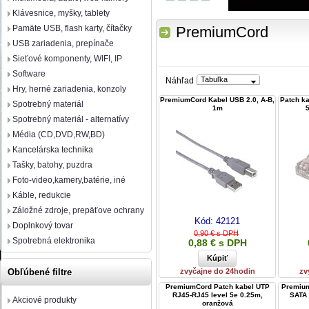
Klávesnice, myšky, tablety
Pamäte USB, flash karty, čítačky
PremiumCord
USB zariadenia, prepínače
Sieťové komponenty, WIFI, IP
Software
Tabuľka
Náhľad
Hry, herné zariadenia, konzoly
PremiumCord Kabel USB 2.0, A-B,
Patch k
Spotrebný materiál
1m
Spotrebný materiál - alternatívy
Média (CD,DVD,RW,BD)
Kancelárska technika
Tašky, batohy, puzdra
Foto-video,kamery,batérie, iné
Káble, redukcie
Záložné zdroje, prepäťove ochrany
Kód:
42121
Doplnkový tovar
0,90 € s DPH
Spotrebná elektronika
0,88 € s DPH
zvyčajne do 24hodin
zv
Obľúbené filtre
PremiumCord Patch kabel UTP
Premium
RJ45-RJ45 level 5e 0.25m,
SATA 
Akciové produkty
oranžová