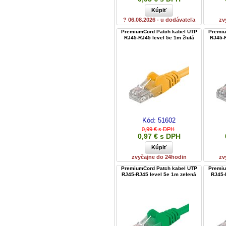
? 06.08.2026 - u dodávateľa
zv
PremiumCord Patch kabel UTP
Premiu
RJ45-RJ45 level 5e 1m žlutá
RJ45-R
Kód:
51602
0,99 € s DPH
0,97 € s DPH
zvyčajne do 24hodin
zv
PremiumCord Patch kabel UTP
Premiu
RJ45-RJ45 level 5e 1m zelená
RJ45-