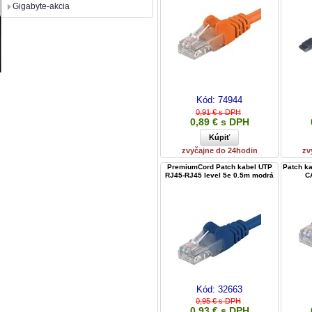
Gigabyte-akcia
Kód:
74944
0,91 € s DPH
0,89 € s DPH
zvyčajne do 24hodin
zv
PremiumCord Patch kabel UTP
Patch k
RJ45-RJ45 level 5e 0.5m modrá
CA
Kód:
32663
0,95 € s DPH
0,93 € s DPH