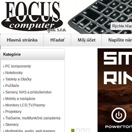
Hlavná stránka
Hľadať
Môj účet
Napíšte ná
Kategórie
PC komponenty
Notebooky
Tablety a čítačky
Počítače
Servery, NAS a príslušenstvo
Mobily a navigácie
Monitory LCD,TV,Plasmy
Projektory
Tlačiarne, multifunkčné zariadenia
Skenery
Multimédia, audio, web kamery