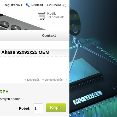
Registrácia
Prihlásiť
Obľúbené
(0)
Košík
13 položiek
Kontakt
or Akasa 92x92x25 OEM
 DPH
sových bodov.
Počet: