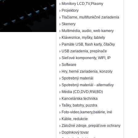
Monitory LCD,TV,Plasmy
Projektory
Tlačiarne, multifunkčné zariadenia
Skenery
Multimédia, audio, web kamery
Klávesnice, myšky, tablety
Pamäte USB, flash karty, čítačky
USB zariadenia, prepínače
Sieťové komponenty, WIFI, IP
Software
Hry, herné zariadenia, konzoly
Spotrebný materiál
Spotrebný materiál - alternatívy
Média (CD,DVD,RW,BD)
Kancelárska technika
Tašky, batohy, puzdra
Foto-video,kamery,batérie, iné
Káble, redukcie
Záložné zdroje, prepäťove ochrany
Doplnkový tovar