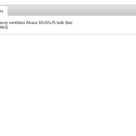
is
avný ventilátor Akasa 92x92x25 bulk (bez
ubků)