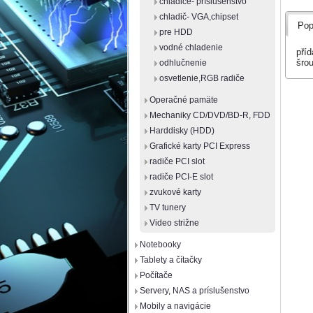
chladiče- príslušenstvo
chladič- VGA,chipset
Pop
pre HDD
vodné chladenie
příd
šro
odhlučnenie
osvetlenie,RGB radiče
Operačné pamäte
Mechaniky CD/DVD/BD-R, FDD
Harddisky (HDD)
Grafické karty PCI Express
radiče PCI slot
radiče PCI-E slot
zvukové karty
TV tunery
Video strižne
Notebooky
Tablety a čítačky
Počítače
Servery, NAS a príslušenstvo
Mobily a navigácie