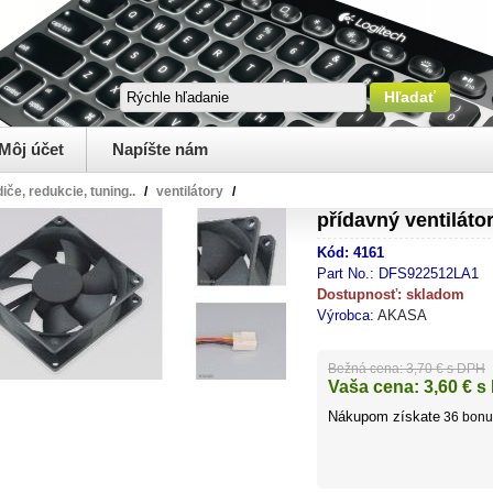
Môj účet
Napíšte nám
iče, redukcie, tuning..
/
ventilátory
/
přídavný ventilát
Kód:
4161
Part No.:
DFS922512LA1
Dostupnosť:
skladom
Výrobca:
AKASA
Bežná cena:
3,70 € s DPH
Vaša cena:
3,60
€ s
Nákupom získate
36
bonu