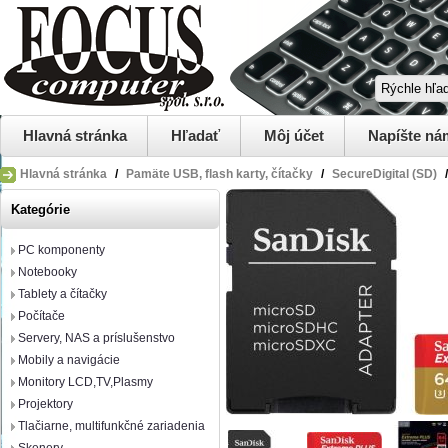
Hlavná stránka
Hľadať
Môj účet
Napíšte ná
Hlavná stránka
/
Pamäte USB, flash karty, čítačky
/
SecureDigital (SD)
/
Kategórie
PC komponenty
Notebooky
Tablety a čítačky
Počítače
Servery, NAS a príslušenstvo
Mobily a navigácie
Monitory LCD,TV,Plasmy
Projektory
Tlačiarne, multifunkčné zariadenia