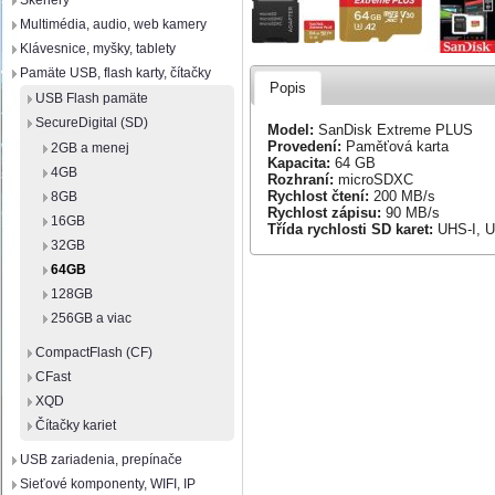
Skenery
Multimédia, audio, web kamery
Klávesnice, myšky, tablety
Pamäte USB, flash karty, čítačky
Popis
USB Flash pamäte
SecureDigital (SD)
Model:
SanDisk Extreme PLUS
Provedení:
Paměťová karta
2GB a menej
Kapacita:
64 GB
4GB
Rozhraní:
microSDXC
Rychlost čtení:
200 MB/s
8GB
Rychlost zápisu:
90 MB/s
16GB
Třída rychlosti SD karet:
UHS-I, U
32GB
64GB
128GB
256GB a viac
CompactFlash (CF)
CFast
XQD
Čítačky kariet
USB zariadenia, prepínače
Sieťové komponenty, WIFI, IP