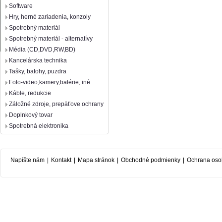
Software
Hry, herné zariadenia, konzoly
Spotrebný materiál
Spotrebný materiál - alternatívy
Média (CD,DVD,RW,BD)
Kancelárska technika
Tašky, batohy, puzdra
Foto-video,kamery,batérie, iné
Káble, redukcie
Záložné zdroje, prepäťove ochrany
Doplnkový tovar
Spotrebná elektronika
Napíšte nám
|
Kontakt
|
Mapa stránok
|
Obchodné podmienky
|
Ochrana oso