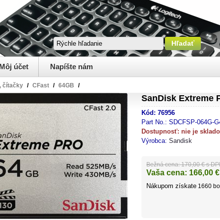
Môj účet
Napíšte nám
, čítačky
/
CFast
/
64GB
/
SanDisk Extreme 
Kód:
76956
Part No.:
SDCFSP-064G-G
Dostupnosť:
nie je sklad
Výrobca:
Sandisk
Bežná cena:
170,00 € s D
Vaša cena:
166,00
€
Nákupom získate
1660
bo