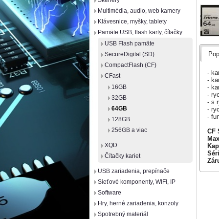
Skenery
Multimédia, audio, web kamery
Klávesnice, myšky, tablety
Pamäte USB, flash karty, čítačky
USB Flash pamäte
Pop
SecureDigital (SD)
CompactFlash (CF)
- ka
CFast
- k
- k
16GB
- r
32GB
- s 
64GB
- r
- f
128GB
256GB a viac
CF 
Max
XQD
Kap
Séri
Čítačky kariet
Zár
USB zariadenia, prepínače
Sieťové komponenty, WIFI, IP
Software
Hry, herné zariadenia, konzoly
Spotrebný materiál