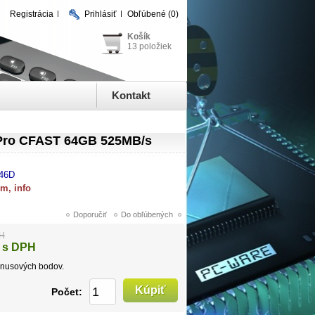
Registrácia
Prihlásiť
Obľúbené
(0)
Košík
13 položiek
Kontakt
Pro CFAST 64GB 525MB/s
46D
om, info
PH
 s DPH
nusových bodov.
Počet: