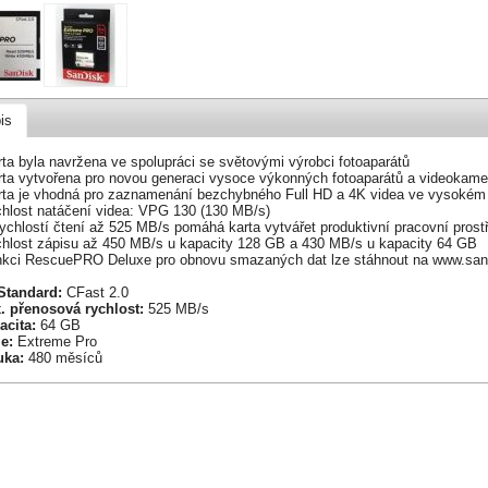
is
rta byla navržena ve spolupráci se světovými výrobci fotoaparátů
arta vytvořena pro novou generaci vysoce výkonných fotoaparátů a videokame
arta je vhodná pro zaznamenání bezchybného Full HD a 4K videa ve vysokém 
ychlost natáčení videa: VPG 130 (130 MB/s)
rychlostí čtení až 525 MB/s pomáhá karta vytvářet produktivní pracovní prostř
ychlost zápisu až 450 MB/s u kapacity 128 GB a 430 MB/s u kapacity 64 GB
unkci RescuePRO Deluxe pro obnovu smazaných dat lze stáhnout na www.sa
Standard:
CFast 2.0
. přenosová rychlost:
525 MB/s
acita:
64 GB
e:
Extreme Pro
uka:
480 měsíců