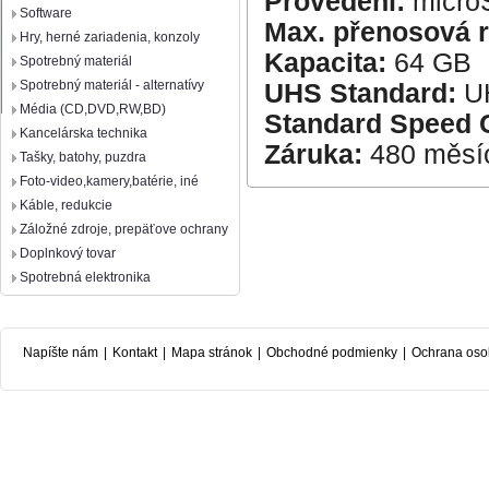
Provedení:
micr
Software
Max. přenosová r
Hry, herné zariadenia, konzoly
Kapacita:
64 GB
Spotrebný materiál
Spotrebný materiál - alternatívy
UHS Standard:
UH
Média (CD,DVD,RW,BD)
Standard Speed 
Kancelárska technika
Záruka:
480 měsí
Tašky, batohy, puzdra
Foto-video,kamery,batérie, iné
Káble, redukcie
Záložné zdroje, prepäťove ochrany
Doplnkový tovar
Spotrebná elektronika
Napíšte nám
|
Kontakt
|
Mapa stránok
|
Obchodné podmienky
|
Ochrana oso