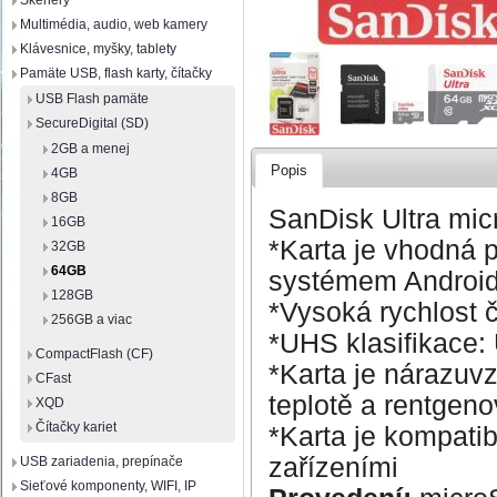
Skenery
Multimédia, audio, web kamery
Klávesnice, myšky, tablety
Pamäte USB, flash karty, čítačky
USB Flash pamäte
SecureDigital (SD)
2GB a menej
Popis
4GB
8GB
SanDisk Ultra mi
16GB
*Karta je vhodná 
32GB
64GB
systémem Androi
128GB
*Vysoká rychlost č
256GB a viac
*UHS klasifikace:
CompactFlash (CF)
*Karta je nárazuv
CFast
teplotě a rentgen
XQD
Čítačky kariet
*Karta je kompat
zařízeními
USB zariadenia, prepínače
Sieťové komponenty, WIFI, IP