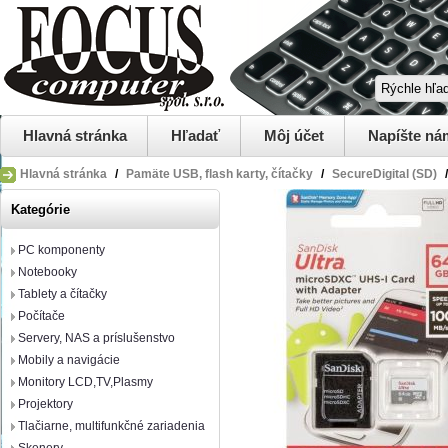
Hlavná stránka
Hľadať
Môj účet
Napíšte ná
Hlavná stránka
/
Pamäte USB, flash karty, čítačky
/
SecureDigital (SD)
/
Kategórie
PC komponenty
Notebooky
Tablety a čítačky
Počítače
Servery, NAS a príslušenstvo
Mobily a navigácie
Monitory LCD,TV,Plasmy
Projektory
Tlačiarne, multifunkčné zariadenia