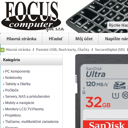
Hlavná stránka
Hľadať
Môj účet
Napíšte ná
Hlavná stránka
/
Pamäte USB, flash karty, čítačky
/
SecureDigital (SD)
/
Kategórie
PC komponenty
Notebooky
Tablety a čítačky
Počítače
Servery, NAS a príslušenstvo
Mobily a navigácie
Monitory LCD,TV,Plasmy
Projektory
Tlačiarne, multifunkčné zariadenia