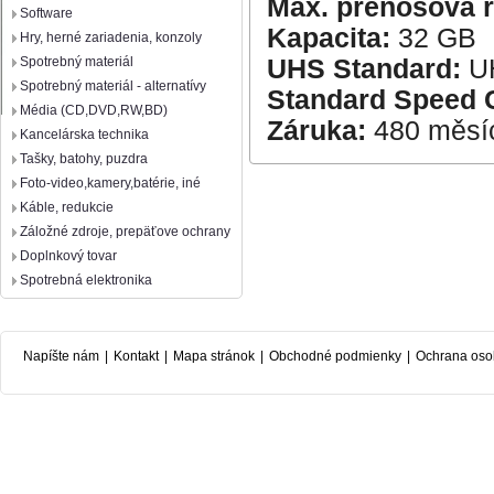
Max. přenosová r
Software
Kapacita:
32 GB
Hry, herné zariadenia, konzoly
UHS Standard:
UH
Spotrebný materiál
Spotrebný materiál - alternatívy
Standard Speed 
Média (CD,DVD,RW,BD)
Záruka:
480 měsí
Kancelárska technika
Tašky, batohy, puzdra
Foto-video,kamery,batérie, iné
Káble, redukcie
Záložné zdroje, prepäťove ochrany
Doplnkový tovar
Spotrebná elektronika
Napíšte nám
|
Kontakt
|
Mapa stránok
|
Obchodné podmienky
|
Ochrana oso