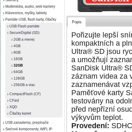
Skenery
Multimédia, audio, web kamery
Klávesnice, myšky, tablety
Pamäte USB, flash karty, čítačky
Popis
USB Flash pamäte
SecureDigital (SD)
Pořizujte lepší sn
2GB a menej
kompaktních a pln
4GB
Ultra® SD jsou r
8GB
a umožňují zaznam
16GB
32GB
SanDisk Ultra® S
64GB
záznam videa za vy
128GB
zaznamenávat vzpo
256GB a viac
Paměťové karty 
CompactFlash (CF)
testovány na odol
CFast
XQD
před nepřízní osu
Čítačky kariet
výkyvům teplot.
USB zariadenia, prepínače
Provedení:
SDH
Sieťové komponenty, WIFI, IP