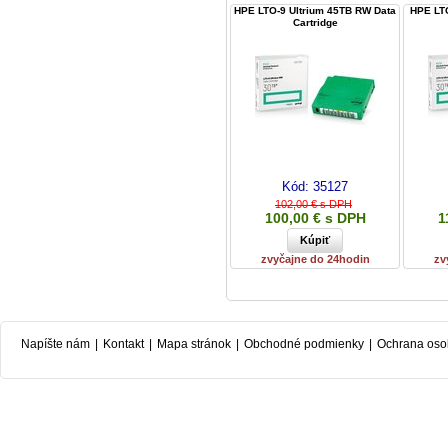
HPE LTO-9 Ultrium 45TB RW Data
HPE LT
Cartridge
Kód:
35127
102,00 € s DPH
100,00 € s DPH
1
zvyčajne do 24hodin
zv
Napíšte nám
|
Kontakt
|
Mapa stránok
|
Obchodné podmienky
|
Ochrana oso