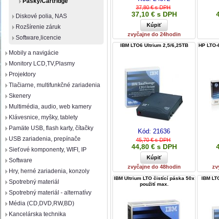
Pásky/Cartridge
37,80 € s DPH
37,10 € s DPH
Diskové polia, NAS
Rozšírenie záruk
zvyčajne do 24hodin
Software,licencie
IBM LTO6 Ultrium 2,5/6,25TB
HP LTO-
Mobily a navigácie
Monitory LCD,TV,Plasmy
Projektory
Tlačiarne, multifunkčné zariadenia
Skenery
Multimédia, audio, web kamery
Klávesnice, myšky, tablety
Pamäte USB, flash karty, čítačky
Kód:
21636
USB zariadenia, prepínače
45,70 € s DPH
44,80 € s DPH
Sieťové komponenty, WIFI, IP
Software
zvyčajne do 48hodin
zv
Hry, herné zariadenia, konzoly
IBM Ultrium LTO čistící páska 50x
IBM LT
Spotrebný materiál
použití max.
Spotrebný materiál - alternatívy
Média (CD,DVD,RW,BD)
Kancelárska technika