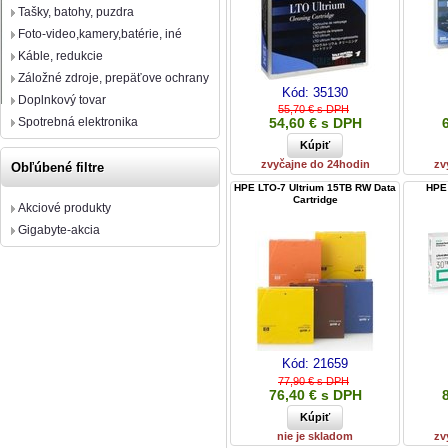
Tašky, batohy, puzdra
Foto-video,kamery,batérie, iné
Káble, redukcie
Záložné zdroje, prepäťove ochrany
Kód:
35130
Doplnkový tovar
55,70 € s DPH
Spotrebná elektronika
54,60 € s DPH
zvyčajne do 24hodin
zv
Obľúbené filtre
HPE LTO-7 Ultrium 15TB RW Data
HPE
Cartridge
Akciové produkty
Gigabyte-akcia
Kód:
21659
77,90 € s DPH
76,40 € s DPH
nie je skladom
zv