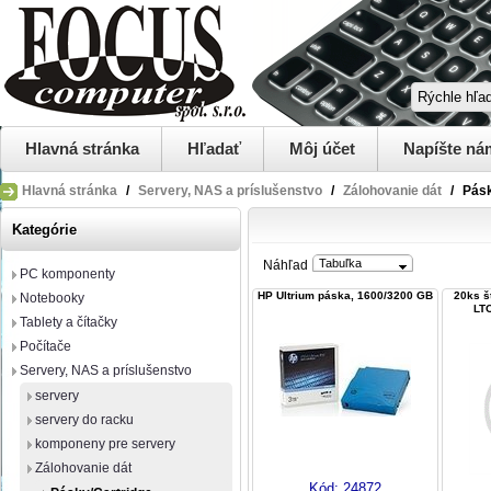
Hlavná stránka
Hľadať
Môj účet
Napíšte ná
Hlavná stránka
/
Servery, NAS a príslušenstvo
/
Zálohovanie dát
/
Pásk
Kategórie
Tabuľka
Náhľad
PC komponenty
HP Ultrium páska, 1600/3200 GB
20ks š
Notebooky
LTO
Tablety a čítačky
Počítače
Servery, NAS a príslušenstvo
servery
servery do racku
komponeny pre servery
Zálohovanie dát
Kód:
24872