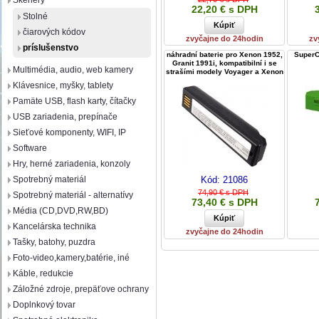
Skenery
22,20 € s DPH
Stolné
čiarových kódov
zvyčajne do 24hodin
zv
príslušenstvo
náhradní baterie pro Xenon 1952,
SuperCa
Granit 1991i, kompatibilní i se
Multimédia, audio, web kamery
strašími modely Voyager a Xenon
Klávesnice, myšky, tablety
Pamäte USB, flash karty, čítačky
USB zariadenia, prepínače
Sieťové komponenty, WIFI, IP
Software
Hry, herné zariadenia, konzoly
Spotrebný materiál
Kód:
21086
74,90 € s DPH
Spotrebný materiál - alternatívy
73,40 € s DPH
Média (CD,DVD,RW,BD)
Kancelárska technika
zvyčajne do 24hodin
Tašky, batohy, puzdra
Foto-video,kamery,batérie, iné
Káble, redukcie
Záložné zdroje, prepäťove ochrany
Doplnkový tovar