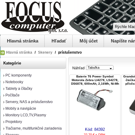
Hlavná stránka
Hľadať
Môj účet
Napíšte ná
Hlavná stránka
/
Skenery
/
príslušenstvo
Kategórie
Tabuľka
Náhľad
PC komponenty
Baterie T6 Power Symbol
Grands
Motorola Zebra LI4278, LS4278,
čtečka
Notebooky
DS6878, 600mAh, 2,16Wh, Ni-Mh
přívěs
Tablety a čítačky
Počítače
Servery, NAS a príslušenstvo
Mobily a navigácie
Monitory LCD,TV,Plasmy
Projektory
Tlačiarne, multifunkčné zariadenia
Kód:
84392
22,70 € s DPH