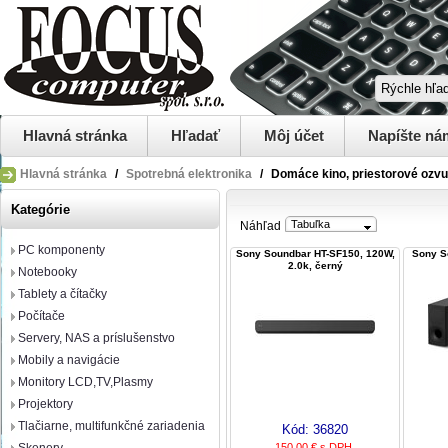
Hlavná stránka
Hľadať
Môj účet
Napíšte ná
Hlavná stránka
/
Spotrebná elektronika
/
Domáce kino, priestorové ozv
Kategórie
Tabuľka
Náhľad
PC komponenty
Sony Soundbar HT-SF150, 120W,
Sony S
2.0k, černý
Notebooky
Tablety a čítačky
Počítače
Servery, NAS a príslušenstvo
Mobily a navigácie
Monitory LCD,TV,Plasmy
Projektory
Tlačiarne, multifunkčné zariadenia
Kód:
36820
150,00 € s DPH