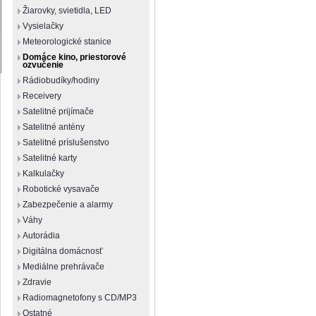
Žiarovky, svietidla, LED
Vysielačky
Meteorologické stanice
Domáce kino, priestorové
ozvučenie
Rádiobudíky/hodiny
Receivery
Satelitné prijímače
Satelitné antény
Satelitné príslušenstvo
Satelitné karty
Kalkulačky
Robotické vysavače
Zabezpečenie a alarmy
Váhy
Autorádia
Digitálna domácnosť
Mediálne prehrávače
Zdravie
Radiomagnetofony s CD/MP3
Ostatné