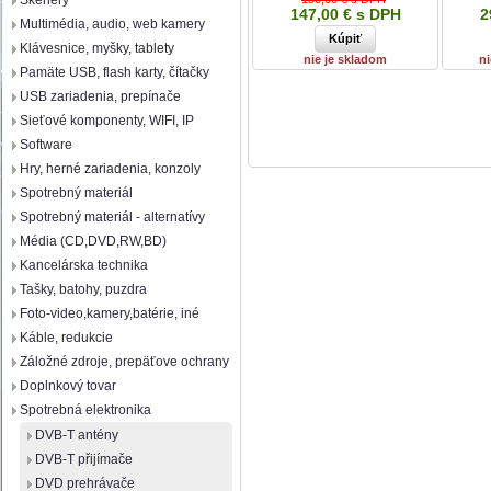
Skenery
147,00 € s DPH
2
Multimédia, audio, web kamery
Klávesnice, myšky, tablety
nie je skladom
ni
Pamäte USB, flash karty, čítačky
USB zariadenia, prepínače
Sieťové komponenty, WIFI, IP
Software
Hry, herné zariadenia, konzoly
Spotrebný materiál
Spotrebný materiál - alternatívy
Média (CD,DVD,RW,BD)
Kancelárska technika
Tašky, batohy, puzdra
Foto-video,kamery,batérie, iné
Káble, redukcie
Záložné zdroje, prepäťove ochrany
Doplnkový tovar
Spotrebná elektronika
DVB-T antény
DVB-T přijímače
DVD prehrávače