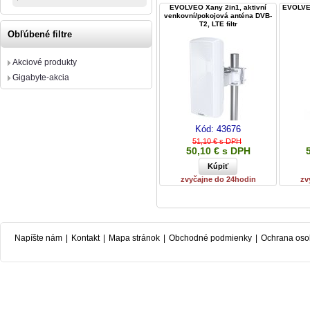
EVOLVEO Xany 2in1, aktivní
EVOLVEO
venkovní/pokojová anténa DVB-
T2, LTE filtr
Obľúbené filtre
Akciové produkty
Gigabyte-akcia
Kód:
43676
51,10 € s DPH
50,10 € s DPH
zvyčajne do 24hodin
zv
Napíšte nám
|
Kontakt
|
Mapa stránok
|
Obchodné podmienky
|
Ochrana oso