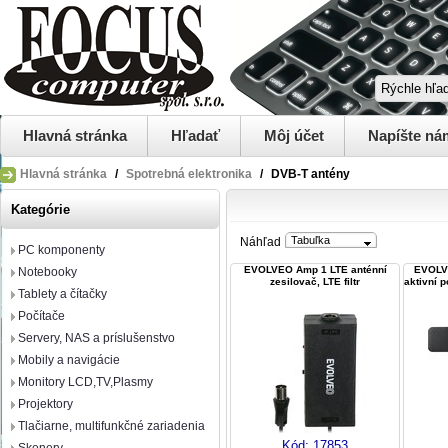
Hlavná stránka
Hľadať
Môj účet
Napíšte ná
Hlavná stránka
/
Spotrebná elektronika
/
DVB-T antény
Kategórie
Tabuľka
Náhľad
PC komponenty
EVOLVEO Amp 1 LTE anténní
EVOLV
Notebooky
zesilovač, LTE filtr
aktivní 
Tablety a čítačky
Počítače
Servery, NAS a príslušenstvo
Mobily a navigácie
Monitory LCD,TV,Plasmy
Projektory
Tlačiarne, multifunkčné zariadenia
Kód:
17853