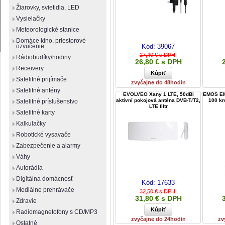
Žiarovky, svietidla, LED
Vysielačky
Meteorologické stanice
Domáce kino, priestorové
Kód:
39067
ozvučenie
27,40 € s DPH
Rádiobudíky/hodiny
26,80 € s DPH
Receivery
Satelitné prijímače
zvyčajne do 48hodin
Satelitné antény
EVOLVEO Xany 1 LTE, 50dBi
EMOS EM-
aktivní pokojová anténa DVB-T/T2,
100 km
Satelitné príslušenstvo
LTE filtr
Satelitné karty
Kalkulačky
Robotické vysavače
Zabezpečenie a alarmy
Váhy
Autorádia
Digitálna domácnosť
Kód:
17633
Mediálne prehrávače
32,50 € s DPH
31,80 € s DPH
Zdravie
Radiomagnetofony s CD/MP3
zvyčajne do 24hodin
zv
Ostatné