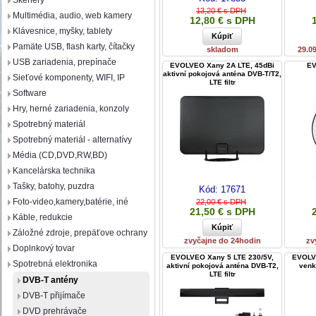
Skenery
13,20 € s DPH
Multimédia, audio, web kamery
12,80 € s DPH
Klávesnice, myšky, tablety
Pamäte USB, flash karty, čítačky
skladom
29.0
USB zariadenia, prepínače
EVOLVEO Xany 2A LTE, 45dBi
EV
aktivní pokojová anténa DVB-T/T2,
Sieťové komponenty, WIFI, IP
LTE filtr
Software
Hry, herné zariadenia, konzoly
Spotrebný materiál
Spotrebný materiál - alternatívy
Média (CD,DVD,RW,BD)
Kancelárska technika
Tašky, batohy, puzdra
Kód:
17671
Foto-video,kamery,batérie, iné
22,00 € s DPH
21,50 € s DPH
Káble, redukcie
Záložné zdroje, prepäťove ochrany
zvyčajne do 24hodin
zv
Doplnkový tovar
EVOLVEO Xany 5 LTE 230/5V,
EVOLVE
Spotrebná elektronika
aktivní pokojová anténa DVB-T2,
venk
LTE filtr
DVB-T antény
DVB-T přijímače
DVD prehrávače