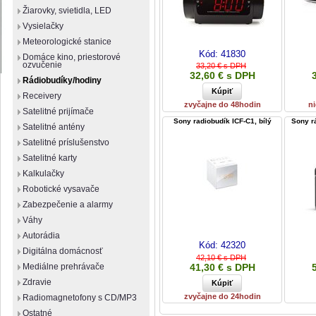
Žiarovky, svietidla, LED
Vysielačky
Meteorologické stanice
Kód:
41830
Domáce kino, priestorové
ozvučenie
33,20 € s DPH
32,60 € s DPH
Rádiobudíky/hodiny
Receivery
zvyčajne do 48hodin
ni
Satelitné prijímače
Sony radiobudík ICF-C1, bílý
Sony r
Satelitné antény
Satelitné príslušenstvo
Satelitné karty
Kalkulačky
Robotické vysavače
Zabezpečenie a alarmy
Váhy
Autorádia
Kód:
42320
Digitálna domácnosť
42,10 € s DPH
41,30 € s DPH
Mediálne prehrávače
Zdravie
zvyčajne do 24hodin
Radiomagnetofony s CD/MP3
Ostatné