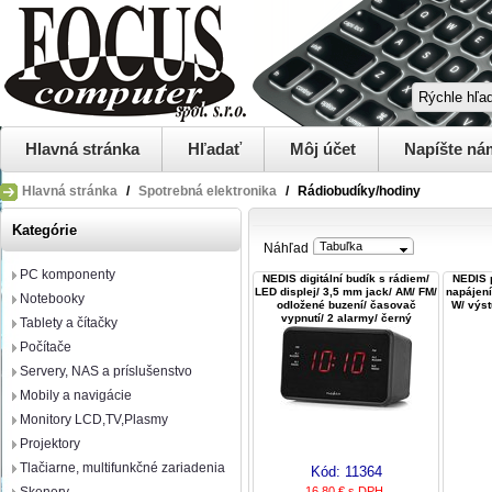
Hlavná stránka
Hľadať
Môj účet
Napíšte ná
Hlavná stránka
/
Spotrebná elektronika
/
Rádiobudíky/hodiny
Kategórie
Tabuľka
Náhľad
PC komponenty
NEDIS digitální budík s rádiem/
NEDIS 
LED displej/ 3,5 mm jack/ AM/ FM/
napájení
Notebooky
odložené buzení/ časovač
W/ výst
vypnutí/ 2 alarmy/ černý
Tablety a čítačky
Počítače
Servery, NAS a príslušenstvo
Mobily a navigácie
Monitory LCD,TV,Plasmy
Projektory
Tlačiarne, multifunkčné zariadenia
Kód:
11364
16,80 € s DPH