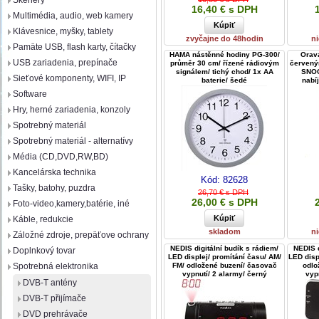
Skenery
16,40 € s DPH
Multimédia, audio, web kamery
Klávesnice, myšky, tablety
zvyčajne do 48hodin
ni
Pamäte USB, flash karty, čítačky
HAMA nástěnné hodiny PG-300/
Orav
USB zariadenia, prepínače
průměr 30 cm/ řízené rádiovým
červený
signálem/ tichý chod/ 1x AA
SNOO
Sieťové komponenty, WIFI, IP
baterie/ šedé
nabíj
Software
Hry, herné zariadenia, konzoly
Spotrebný materiál
Spotrebný materiál - alternatívy
Média (CD,DVD,RW,BD)
Kancelárska technika
Kód:
82628
Tašky, batohy, puzdra
26,70 € s DPH
26,00 € s DPH
Foto-video,kamery,batérie, iné
Káble, redukcie
skladom
ni
Záložné zdroje, prepäťove ochrany
NEDIS digitální budík s rádiem/
NEDIS d
Doplnkový tovar
LED displej/ promítání času/ AM/
LED disp
FM/ odložené buzení/ časovač
odlo
Spotrebná elektronika
vypnutí/ 2 alarmy/ černý
vyp
DVB-T antény
DVB-T přijímače
DVD prehrávače