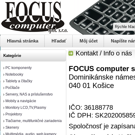
Hlavná stránka
Hľadať
Môj účet
Napíšte ná
Kontakt / Info o nás
Kategórie
FOCUS computer s.
PC komponenty
Notebooky
Dominikánske námes
Tablety a čítačky
040 01 Košice
Počítače
Servery, NAS a príslušenstvo
Mobily a navigácie
IČO: 36188778
Monitory LCD,TV,Plasmy
IČ DPH: SK20200585
Projektory
Tlačiarne, multifunkčné zariadenia
Spoločnosť je zapísan
Skenery
Multimédia, audio, web kamery