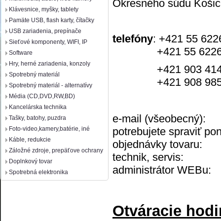
Okresného súdu Košice 
Klávesnice, myšky, tablety
Pamäte USB, flash karty, čítačky
USB zariadenia, prepínače
telefóny
: +421 55 62
Sieťové komponenty, WIFI, IP
+421 55 6226
Software
Hry, herné zariadenia, konzoly
+421 903 414677 
Spotrebný materiál
+421 908 985426 
Spotrebný materiál - alternatívy
Média (CD,DVD,RW,BD)
Kancelárska technika
e-mail (všeobecn
Tašky, batohy, puzdra
Foto-video,kamery,batérie, iné
potrebujete spraviť p
Káble, redukcie
objednávky tovar
Záložné zdroje, prepäťove ochrany
technik, servi
Doplnkový tovar
administrátor WE
Spotrebná elektronika
Otváracie hodi