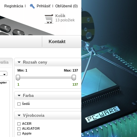
Registrácia
Prihlásiť
Obľúbené
(0)
Košík
13 položiek
Kontakt
Rozsah ceny
alšia
Min:
1
Max:
137
apter
1
137
Farba
šedá
Výrobcovia
ACER
ALIGATOR
Apple