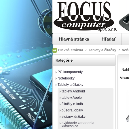
Hlavná stránka
Hľadať
Hlavná stránka
/
Tablety a čítačky
/
ovlá
Kategórie
Náh
PC komponenty
Aligat
Notebooky
Tablety a čítačky
tablety Android
tablety Apple
čítačky e-kníh
púzdra, obaly
stojany, držiaky
ovládacie zariadenia,
klávesnice