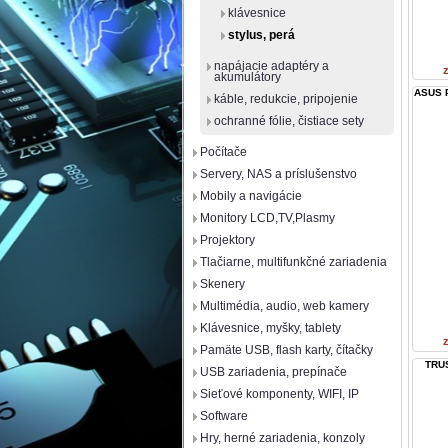
klávesnice
stylus, perá
napájacie adaptéry a
akumulátory
ASUS P
káble, redukcie, pripojenie
ochranné fólie, čistiace sety
Počítače
Servery, NAS a príslušenstvo
Mobily a navigácie
Monitory LCD,TV,Plasmy
Projektory
Tlačiarne, multifunkčné zariadenia
Skenery
Multimédia, audio, web kamery
Klávesnice, myšky, tablety
Pamäte USB, flash karty, čítačky
TRUS
USB zariadenia, prepínače
Sieťové komponenty, WIFI, IP
Software
Hry, herné zariadenia, konzoly