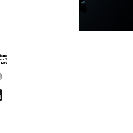
n
černé
ova 3
, Max
n