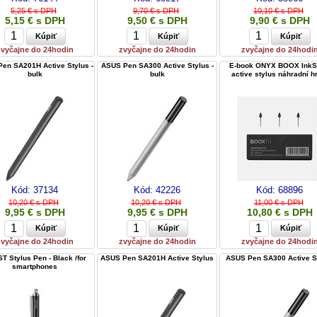
5,25 € s DPH
9,70 € s DPH
10,10 € s DPH
5,15 € s DPH
9,50 € s DPH
9,90 € s DPH
zvyčajne do 24hodin
zvyčajne do 24hodin
zvyčajne do 24hodi
en SA201H Active Stylus -
ASUS Pen SA300 Active Stylus -
E-book ONYX BOOX InkS
bulk
bulk
active stylus náhradní h
Kód:
37134
Kód:
42226
Kód:
68896
10,20 € s DPH
10,20 € s DPH
11,00 € s DPH
9,95 € s DPH
9,95 € s DPH
10,80 € s DPH
zvyčajne do 24hodin
zvyčajne do 24hodin
zvyčajne do 24hodi
T Stylus Pen - Black /for
ASUS Pen SA201H Active Stylus
ASUS Pen SA300 Active S
smartphones