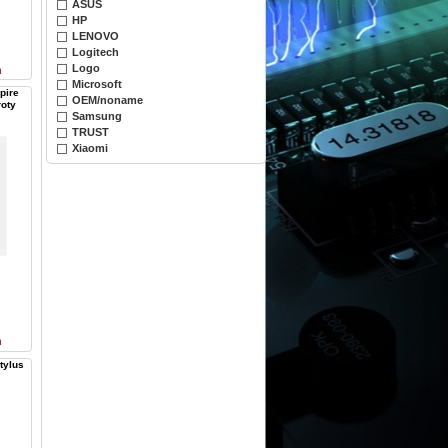
ASUS
HP
LENOVO
Logitech
Logo
n
Microsoft
pire
OEM/noname
roty
Samsung
TRUST
Xiaomi
n
tylus