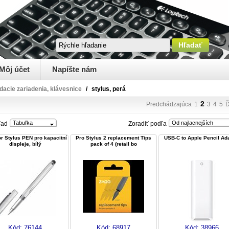
Môj účet
Napíšte nám
dacie zariadenia, klávesnice
/
stylus, perá
2
Predchádzajúca
1
3
4
5
Ď
Tabuľka
Od najlacnejších
ľad
Zoradiť podľa
or Stylus PEN pro kapacitní
Pro Stylus 2 replacement Tips
USB-C to Apple Pencil Ad
displeje, bílý
pack of 4 (retail bo
Kód:
76144
Kód:
68917
Kód:
38966