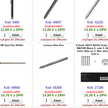
Kód:
4309
Kód:
44837
Kód:
42225
11,20 € s DPH
13,30 € s DPH
13,30 € s DPH
11,80 € s DPH
13,00 € s DPH
13,00 € s DPH
zvyčajne do 24hodin
zvyčajne do 24hodin
zvyčajne do 24hodi
HP Duet Pen Refills
Lenovo Slim Pen
E-book ONYX BOOX hroty 
WACOM (Nova 3, note 3, N
color, Note air 2, Max lumi
lumi 2,
Kód:
44840
Kód:
65309
Kód:
27188
15,00 € s DPH
15,20 € s DPH
16,60 € s DPH
14,70 € s DPH
14,90 € s DPH
16,30 € s DPH
zvyčajne do 24hodin
zvyčajne do 24hodin
zvyčajne do 24hodi