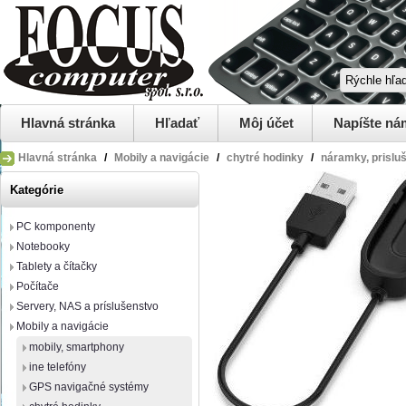
Hlavná stránka
Hľadať
Môj účet
Napíšte ná
Hlavná stránka
/
Mobily a navigácie
/
chytré hodinky
/
náramky, prislu
Kategórie
PC komponenty
Notebooky
Tablety a čítačky
Počítače
Servery, NAS a príslušenstvo
Mobily a navigácie
mobily, smartphony
ine telefóny
GPS navigačné systémy