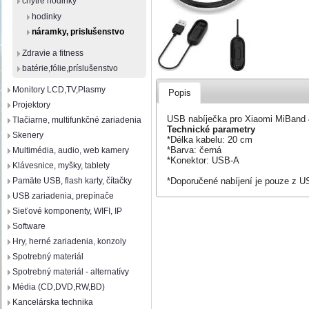
chytré hodinky
hodinky
náramky, prislušenstvo
Zdravie a fitness
batérie,fólie,príslušenstvo
Monitory LCD,TV,Plasmy
Popis
Projektory
USB nabíječka pro Xiaomi MiBand 
Tlačiarne, multifunkčné zariadenia
Technické parametry
Skenery
*Délka kabelu: 20 cm
*Barva: černá
Multimédia, audio, web kamery
*Konektor: USB-A
Klávesnice, myšky, tablety
*Doporučené nabíjení je pouze z U
Pamäte USB, flash karty, čítačky
USB zariadenia, prepínače
Sieťové komponenty, WIFI, IP
Software
Hry, herné zariadenia, konzoly
Spotrebný materiál
Spotrebný materiál - alternatívy
Média (CD,DVD,RW,BD)
Kancelárska technika