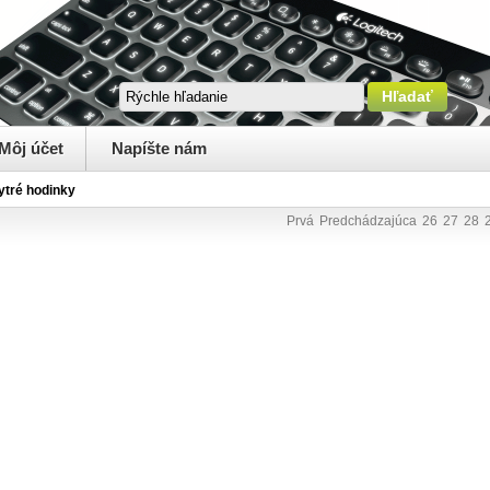
Môj účet
Napíšte nám
ytré hodinky
Prvá
Predchádzajúca
26
27
28