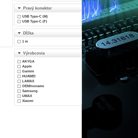
Pravý konektor
USB Type-C (M)
USB Type-C (F)
Dĺžka
1 m
Výrobcovia
AKYGA
Apple
Garmin
HUAWEI
LAMAX
OEM/noname
Samsung
UMAX
Xiaomi