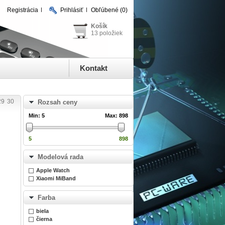
Registrácia
Prihlásiť
Obľúbené
(0)
Košík
13 položiek
Kontakt
29
30
Rozsah ceny
Min:
5
Max:
898
5
898
Modelová rada
Apple Watch
Xiaomi MiBand
Farba
biela
čierna