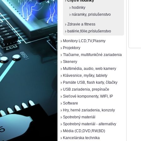
chytré hodinky
hodinky
náramky, prislušenstvo
Zdravie a fitness
batérie,fólie,príslušenstvo
Monitory LCD,TV,Plasmy
Projektory
Tlačiarne, multifunkčné zariadenia
Skenery
Multimédia, audio, web kamery
Klávesnice, myšky, tablety
Pamäte USB, flash karty, čítačky
USB zariadenia, prepínače
Sieťové komponenty, WIFI, IP
Software
Hry, herné zariadenia, konzoly
Spotrebný materiál
Spotrebný materiál - alternatívy
Média (CD,DVD,RW,BD)
Kancelárska technika