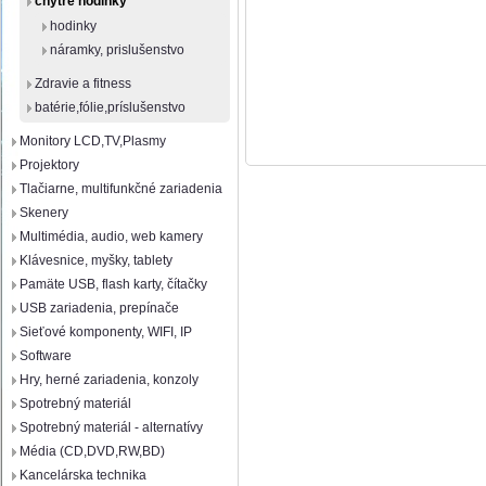
chytré hodinky
hodinky
náramky, prislušenstvo
Zdravie a fitness
batérie,fólie,príslušenstvo
Monitory LCD,TV,Plasmy
Projektory
Tlačiarne, multifunkčné zariadenia
Skenery
Multimédia, audio, web kamery
Klávesnice, myšky, tablety
Pamäte USB, flash karty, čítačky
USB zariadenia, prepínače
Sieťové komponenty, WIFI, IP
Software
Hry, herné zariadenia, konzoly
Spotrebný materiál
Spotrebný materiál - alternatívy
Média (CD,DVD,RW,BD)
Kancelárska technika