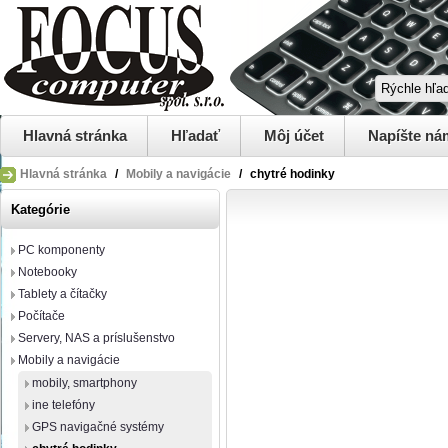
Hlavná stránka
Hľadať
Môj účet
Napíšte ná
Hlavná stránka
/
Mobily a navigácie
/
chytré hodinky
Kategórie
PC komponenty
Notebooky
Tablety a čítačky
Počítače
Servery, NAS a príslušenstvo
Mobily a navigácie
mobily, smartphony
ine telefóny
GPS navigačné systémy