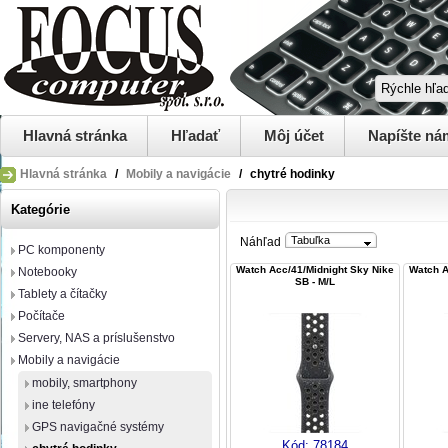
Hlavná stránka
Hľadať
Môj účet
Napíšte ná
Hlavná stránka
/
Mobily a navigácie
/
chytré hodinky
Kategórie
Tabuľka
Náhľad
PC komponenty
Watch Acc/41/Midnight Sky Nike
Watch A
Notebooky
SB - M/L
Tablety a čítačky
Počítače
Servery, NAS a príslušenstvo
Mobily a navigácie
mobily, smartphony
ine telefóny
GPS navigačné systémy
Kód:
78184