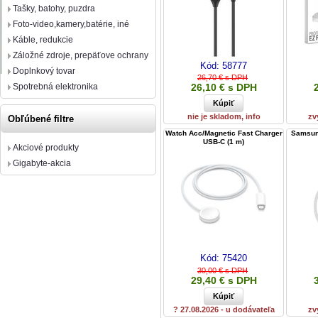
Tašky, batohy, puzdra
Foto-video,kamery,batérie, iné
Káble, redukcie
Záložné zdroje, prepäťove ochrany
Kód:
58777
Doplnkový tovar
26,70 € s DPH
Spotrebná elektronika
26,10 € s DPH
nie je skladom, info
zv
Obľúbené filtre
Watch Acc/Magnetic Fast Charger
Samsung
USB-C (1 m)
Akciové produkty
Gigabyte-akcia
Kód:
75420
30,00 € s DPH
29,40 € s DPH
? 27.08.2026 - u dodávateľa
zv