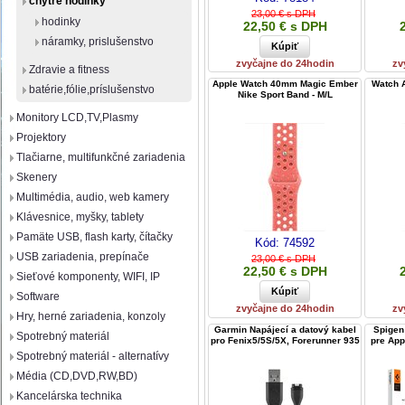
chytré hodinky
23,00 € s DPH
hodinky
22,50 € s DPH
náramky, prislušenstvo
zvyčajne do 24hodin
zv
Zdravie a fitness
Apple Watch 40mm Magic Ember
Watch A
batérie,fólie,príslušenstvo
Nike Sport Band - M/L
Monitory LCD,TV,Plasmy
Projektory
Tlačiarne, multifunkčné zariadenia
Skenery
Multimédia, audio, web kamery
Klávesnice, myšky, tablety
Pamäte USB, flash karty, čítačky
Kód:
74592
USB zariadenia, prepínače
23,00 € s DPH
22,50 € s DPH
Sieťové komponenty, WIFI, IP
Software
zvyčajne do 24hodin
zv
Hry, herné zariadenia, konzoly
Garmin Napájecí a datový kabel
Spigen
Spotrebný materiál
pro Fenix5/5S/5X, Forerunner 935
pre App
Spotrebný materiál - alternatívy
Média (CD,DVD,RW,BD)
Kancelárska technika