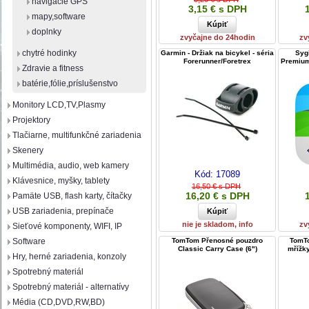
navigácie GPS
3,15 € s DPH
mapy,software
doplnky
zvyčajne do 24hodin
zv
chytré hodinky
Garmin - Držiak na bicykel - séria
Sygi
Forerunner/Foretrex
Premium+
Zdravie a fitness
batérie,fólie,príslušenstvo
Monitory LCD,TV,Plasmy
Projektory
Tlačiarne, multifunkčné zariadenia
Skenery
Multimédia, audio, web kamery
Kód:
17089
Klávesnice, myšky, tablety
16,50 € s DPH
16,20 € s DPH
Pamäte USB, flash karty, čítačky
USB zariadenia, prepínače
nie je skladom, info
zv
Sieťové komponenty, WIFI, IP
TomTom Přenosné pouzdro
TomTo
Software
Classic Carry Case (6")
mřížky
Hry, herné zariadenia, konzoly
Spotrebný materiál
Spotrebný materiál - alternatívy
Média (CD,DVD,RW,BD)