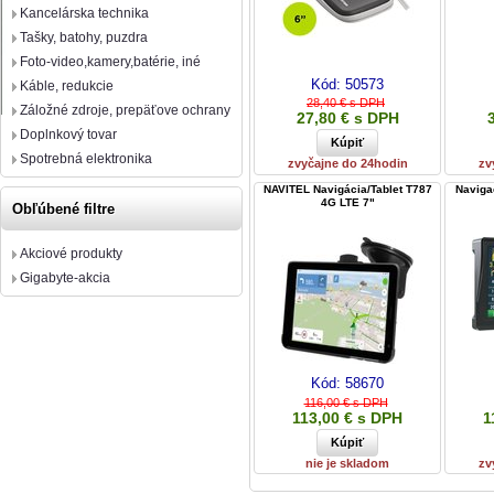
Kancelárska technika
Tašky, batohy, puzdra
Foto-video,kamery,batérie, iné
Kód:
50573
Káble, redukcie
28,40 € s DPH
Záložné zdroje, prepäťove ochrany
27,80 € s DPH
Doplnkový tovar
Spotrebná elektronika
zvyčajne do 24hodin
zv
NAVITEL Navigácia/Tablet T787
Naviga
4G LTE 7"
Obľúbené filtre
Akciové produkty
Gigabyte-akcia
Kód:
58670
116,00 € s DPH
113,00 € s DPH
1
nie je skladom
zv