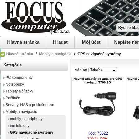
Hlavná stránka
Hľadať
Môj účet
Napíšte ná
Hlavná stránka
/
Mobily a navigácie
/
GPS navigačné systémy
Kategórie
Tabuľka
Náhľad
PC komponenty
Navitel adaptér do auta pro GPS
Navitel 
navigaci T700 3G
Notebooky
Tablety a čítačky
Počítače
Servery, NAS a príslušenstvo
Mobily a navigácie
mobily, smartphony
ine telefóny
GPS navigačné systémy
Kód:
75622
3,20 € s DPH