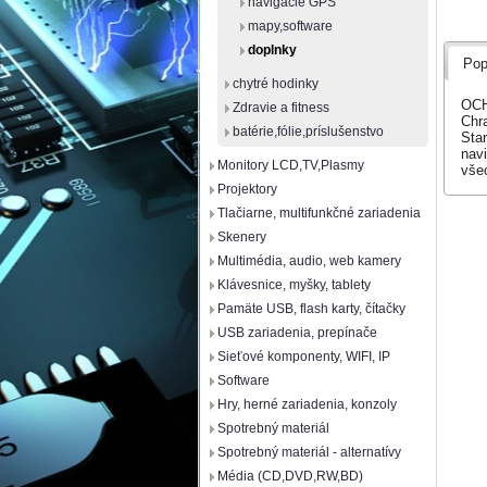
navigácie GPS
mapy,software
doplnky
Pop
chytré hodinky
OCH
Zdravie a fitness
Chr
batérie,fólie,príslušenstvo
Sta
navi
Monitory LCD,TV,Plasmy
vše
Projektory
Tlačiarne, multifunkčné zariadenia
Skenery
Multimédia, audio, web kamery
Klávesnice, myšky, tablety
Pamäte USB, flash karty, čítačky
USB zariadenia, prepínače
Sieťové komponenty, WIFI, IP
Software
Hry, herné zariadenia, konzoly
Spotrebný materiál
Spotrebný materiál - alternatívy
Média (CD,DVD,RW,BD)