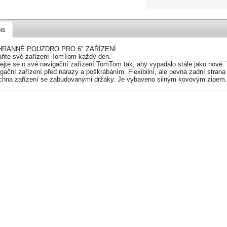
is
RANNÉ POUZDRO PRO 6" ZAŘÍZENÍ
aňte své zařízení TomTom každý den.
rejte se o své navigační zařízení TomTom tak, aby vypadalo stále jako nové.
gační zařízení před nárazy a poškrábáním. Flexibilní, ale pevná zadní strana
chna zařízení se zabudovanými držáky. Je vybaveno silným kovovým zipem.