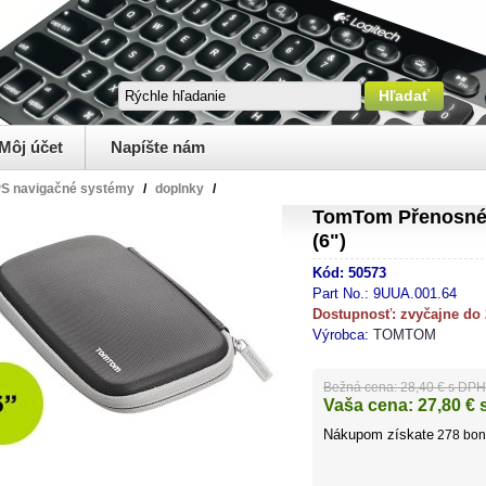
Môj účet
Napíšte nám
S navigačné systémy
/
doplnky
/
TomTom Přenosné 
(6")
Kód:
50573
Part No.:
9UUA.001.64
Dostupnosť:
zvyčajne do
Výrobca:
TOMTOM
Bežná cena:
28,40 € s DPH
Vaša cena:
27,80
€ 
Nákupom získate
278
bon