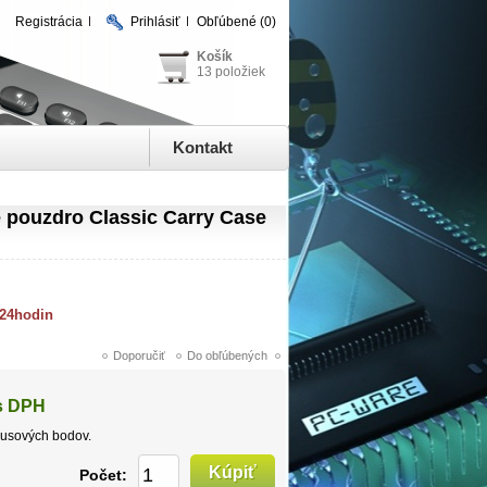
Registrácia
Prihlásiť
Obľúbené
(0)
Košík
13 položiek
Kontakt
pouzdro Classic Carry Case
 24hodin
s DPH
usových bodov.
Počet: