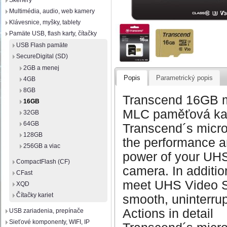
Skenery
Multimédia, audio, web kamery
Klávesnice, myšky, tablety
Pamäte USB, flash karty, čítačky
USB Flash pamäte
SecureDigital (SD)
2GB a menej
Popis
Parametrický popis
4GB
8GB
Transcend 16GB 
16GB
MLC paměťová kar
32GB
64GB
Transcend´s mic
128GB
the performance an
256GB a viac
power of your UHS
CompactFlash (CF)
camera. In additio
CFast
meet UHS Video Sp
XQD
Čítačky kariet
smooth, uninterru
Actions in detail
USB zariadenia, prepínače
Sieťové komponenty, WIFI, IP