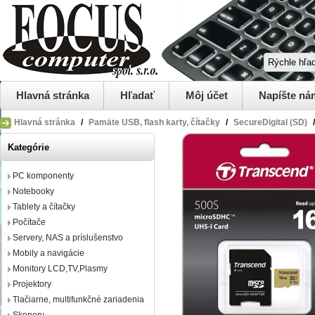
Hlavná stránka
Hľadať
Môj účet
Napíšte ná
Hlavná stránka
/
Pamäte USB, flash karty, čítačky
/
SecureDigital (SD)
/
Kategórie
PC komponenty
Notebooky
Tablety a čítačky
Počítače
Servery, NAS a príslušenstvo
Mobily a navigácie
Monitory LCD,TV,Plasmy
Projektory
Tlačiarne, multifunkčné zariadenia