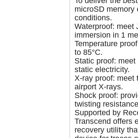
To deliver the bes
microSD memory ca
conditions.
Waterproof: meet 
immersion in 1 met
Temperature proof
to 85°C.
Static proof: mee
static electricity.
X-ray proof: meet
airport X-rays.
Shock proof: provi
twisting resistance
Supported by Rec
Transcend offers 
recovery utility t