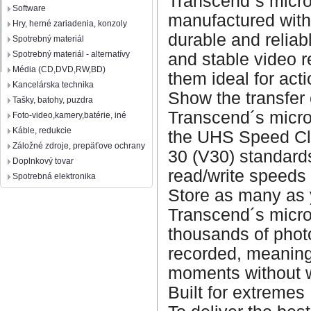
Transcend´s mic
Software
manufactured with
Hry, herné zariadenia, konzoly
durable and reliab
Spotrebný materiál
Spotrebný materiál - alternatívy
and stable video 
Média (CD,DVD,RW,BD)
them ideal for ac
Kancelárska technika
Show the transfer 
Tašky, batohy, puzdra
Transcend´s mic
Foto-video,kamery,batérie, iné
Káble, redukcie
the UHS Speed Cl
Záložné zdroje, prepäťove ochrany
30 (V30) standards
Doplnkový tovar
read/write speeds
Spotrebná elektronika
Store as many as
Transcend´s micr
thousands of phot
recorded, meaning
moments without w
Built for extremes