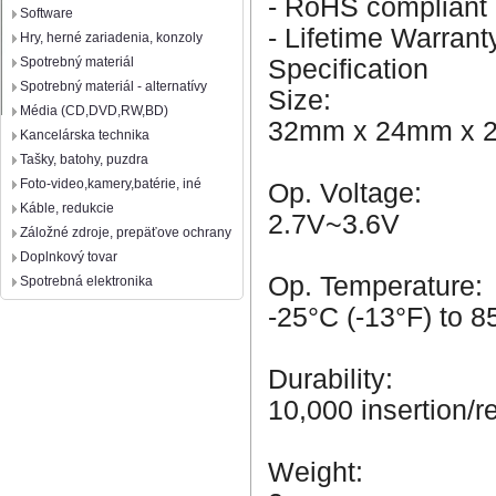
- RoHS compliant
Software
- Lifetime Warrant
Hry, herné zariadenia, konzoly
Specification
Spotrebný materiál
Spotrebný materiál - alternatívy
Size:
Média (CD,DVD,RW,BD)
32mm x 24mm x 2
Kancelárska technika
Tašky, batohy, puzdra
Foto-video,kamery,batérie, iné
Op. Voltage:
Káble, redukcie
2.7V~3.6V
Záložné zdroje, prepäťove ochrany
Doplnkový tovar
Op. Temperature:
Spotrebná elektronika
-25°C (-13°F) to 8
Durability:
10,000 insertion/
Weight: