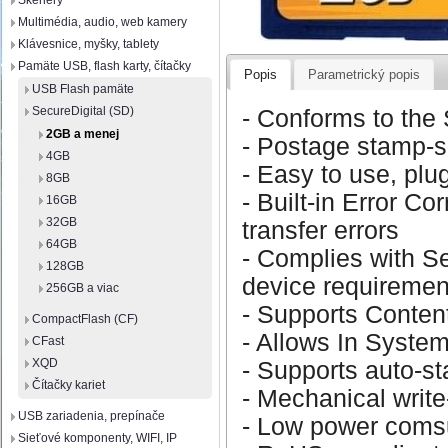
Skenery
Multimédia, audio, web kamery
Klávesnice, myšky, tablety
Pamäte USB, flash karty, čítačky
Popis
Parametrický popis
USB Flash pamäte
SecureDigital (SD)
- Conforms to the 
2GB a menej
- Postage stamp-s
4GB
- Easy to use, plu
8GB
- Built-in Error C
16GB
32GB
transfer errors
64GB
- Complies with Se
128GB
device requiremen
256GB a viac
- Supports Conten
CompactFlash (CF)
- Allows In Syste
CFast
XQD
- Supports auto-s
Čítačky kariet
- Mechanical write
USB zariadenia, prepínače
- Low power coms
Sieťové komponenty, WIFI, IP