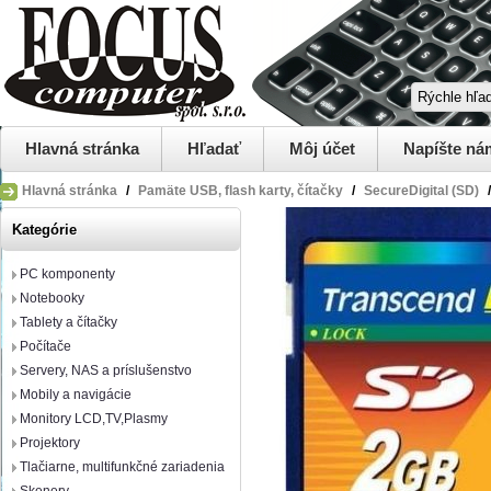
Hlavná stránka
Hľadať
Môj účet
Napíšte ná
Hlavná stránka
/
Pamäte USB, flash karty, čítačky
/
SecureDigital (SD)
/
Kategórie
PC komponenty
Notebooky
Tablety a čítačky
Počítače
Servery, NAS a príslušenstvo
Mobily a navigácie
Monitory LCD,TV,Plasmy
Projektory
Tlačiarne, multifunkčné zariadenia