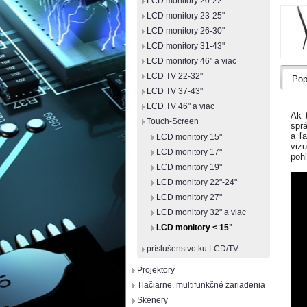
LCD monitory 20-22"
LCD monitory 23-25"
LCD monitory 26-30"
LCD monitory 31-43"
LCD monitory 46" a viac
LCD TV 22-32"
Pop
LCD TV 37-43"
LCD TV 46" a viac
Ak 
Touch-Screen
spr
a ľ
LCD monitory 15"
vizu
LCD monitory 17"
pohľ
LCD monitory 19"
LCD monitory 22"-24"
LCD monitory 27"
LCD monitory 32" a viac
LCD monitory < 15"
príslušenstvo ku LCD/TV
Projektory
Tlačiarne, multifunkčné zariadenia
Skenery