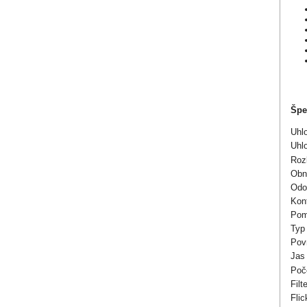
Špe
Uhl
Uhl
Roz
Obn
Odo
Kon
Pom
Typ
Povr
Jas
Poče
Filt
Flic