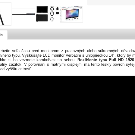
is
trávite veľa času pred monitorom z pracovných alebo súkromných dôvodov
ávneho typu. Vyskúšajte LCD monitor Verbatim s uhlopriečkou 14", ktorý by 
ahko si ho vezmete kamkoľvek so sebou.
Rozlíšenie typu
Full HD
1920
álny zážitok. V porovnaní s matnými displejmi má tento lesklý povrch sýtejši
ad vyššiu ostrosť.