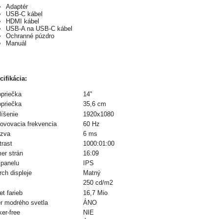
Adaptér
USB-C kábel
HDMI kábel
USB-A na USB-C kábel
Ochranné púzdro
Manuál
cifikácia:
opriečka
14"
opriečka
35,6 cm
líšenie
1920x1080
ovovacia frekvencia
60 Hz
zva
6 ms
trast
1000:01:00
er strán
16:09
 panelu
IPS
ch displeje
Matný
250 cd/m2
t farieb
16,7 Mio
er modrého svetla
ÁNO
ker-free
NIE