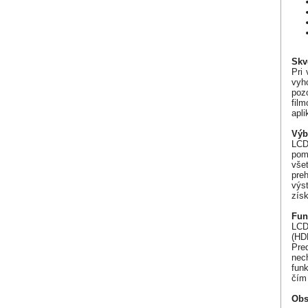
Skv
Pri
vyh
poz
fil
apli
Výb
LCD
pom
vše
pre
výs
zís
Fun
LCD
(HD
Pre
nec
fun
čím 
Obs