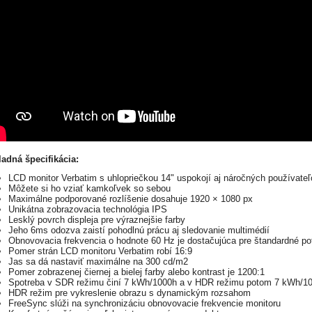
ladná špecifikácia:
LCD monitor Verbatim s uhlopriečkou 14" uspokojí aj náročných používate
Môžete si ho vziať kamkoľvek so sebou
Maximálne podporované rozlíšenie dosahuje 1920 × 1080 px
Unikátna zobrazovacia technológia IPS
Lesklý povrch displeja pre výraznejšie farby
Jeho 6ms odozva zaistí pohodlnú prácu aj sledovanie multimédií
Obnovovacia frekvencia o hodnote 60 Hz je dostačujúca pre štandardné po
Pomer strán LCD monitoru Verbatim robí 16:9
Jas sa dá nastaviť maximálne na 300 cd/m2
Pomer zobrazenej čiernej a bielej farby alebo kontrast je 1200:1
Spotreba v SDR režimu činí 7 kWh/1000h a v HDR režimu potom 7 kWh/1
HDR režim pre vykreslenie obrazu s dynamickým rozsahom
FreeSync slúži na synchronizáciu obnovovacie frekvencie monitoru