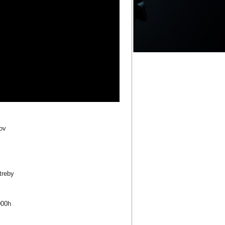
ľov
treby
000h