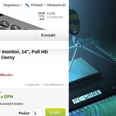
Registrácia
Prihlásiť
Obľúbené
(0)
Košík
13 položiek
Kontakt
monitor, 14", Full HD
 čierny
 48hodin
PH
 s DPH
nusových bodov.
Počet: