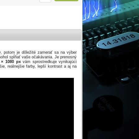
, potom je dôležité zamerať sa na výber
mohol spĺňať vaše očakávania. Je prenosný
 × 1080 px
vám sprostredkuje vynikajúci
e, reálnejšie farby, lepší kontrast a aj na