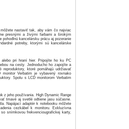
i môžete nastaviť tak, aby vám čo najviac
ane presnými a živými farbami a širokým
 pohodlnú kancelársku prácu aj pozeranie
andardné potreby, ktorými sú kancelárske
alebo pri hraní hier. Pripojíte ho ku PC
ebou na cesty. Jednoducho ho zapojíte a
é reproduktory, ktoré pomáhajú udržiavať
D monitor Verbatim je vybavený rovnako
oduktory. Spolu s LCD monitorom Verbatim
tok z jeho používania. High Dynamic Range
ať tmavé aj svetlé odtiene jasu súčasne.
tla. Napájací adaptér k notebooku môžete
iadenia cezkábel k monitoru. Exkluzívna
 so snímkovou frekvenciougrafickej karty,