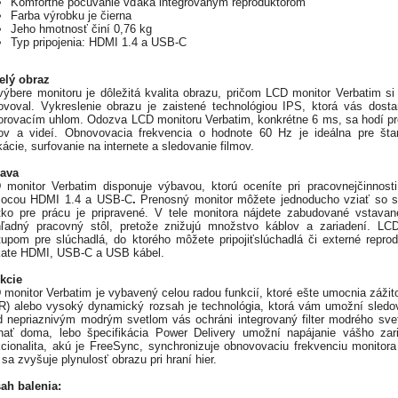
Komfortné počúvanie vďaka integrovaným reproduktorom
Farba výrobku je čierna
Jeho hmotnosť činí 0,76 kg
Typ pripojenia: HDMI 1.4 a USB-C
elý obraz
 výbere monitoru je dôležitá kvalita obrazu, pričom LCD monitor Verbatim s
ovoval. Vykreslenie obrazu je zaistené technológiou IPS, ktorá vás dost
orovacím uhlom. Odozva LCD monitoru Verbatim, konkrétne 6 ms, sa hodí pre
mov a videí. Obnovovacia frekvencia o hodnote 60 Hz
je ideálna pre št
kácie, surfovanie na internete a sledovanie filmov.
ava
 monitor Verbatim disponuje výbavou, ktorú oceníte pri pracovnejčinnosti 
ocou HDMI 1.4 a USB-C
.
Prenosný monitor môžete jednoducho vziať so s
tko pre prácu je pripravené. V tele monitora nájdete zabudované vstavan
hľadný pracovný stôl, pretože znižujú množstvo káblov a zariadení. LC
tupom pre slúchadlá, do ktorého môžete pripojiťslúchadlá či externé repr
kate HDMI, USB-C a USB kábel.
kcie
 monitor Verbatim je vybavený celou radou funkcií, ktoré ešte umocnia záži
R) alebo vysoký dynamický rozsah je technológia, ktorá vám umožní sledov
d nepriaznivým modrým svetlom vás ochráni integrovaný filter modrého sve
hať doma, lebo špecifikácia Power Delivery umožní napájanie vášho zar
kcionalita, akú je FreeSync, synchronizuje obnovovaciu frekvenciu monitora
sa zvyšuje plynulosť obrazu pri hraní hier.
ah balenia: