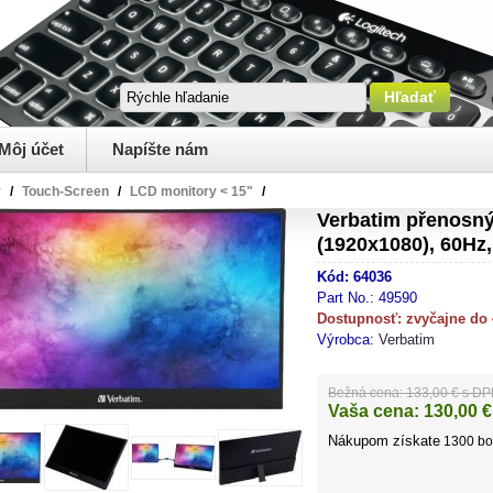
Môj účet
Napíšte nám
y
/
Touch-Screen
/
LCD monitory < 15"
/
Verbatim přenosný 
(1920x1080), 60Hz,
Kód:
64036
Part No.:
49590
Dostupnosť:
zvyčajne do
Výrobca:
Verbatim
Bežná cena:
133,00 € s D
Vaša cena:
130,00
€
Nákupom získate
1300
bo