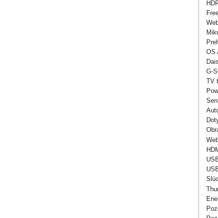
HD
Fre
Web
Mik
Pre
OS 
Dai
G-S
TV 
Pow
Sen
Aut
Dot
Obr
Web
HD
USB
USB
Slú
Thu
Ener
Pozo