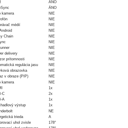
R
ÁNO
eSync
ÁNO
 kamera
NIE
rofón
NIE
hrávač médií
NIE
Android
NIE
sy Chain
NIE
ync
NIE
tunner
NIE
er delivery
NIE
zor prítomnosti
NIE
omatická regulácia jasu
NIE
yková obrazovka
NIE
az v obraze (PIP)
NIE
 kamera
NIE
MI
1x
-C
2x
-A
1x
chadlový výstup
1x
nderbolt
NE
getická trieda
A
rovací uhol zvisle
178°