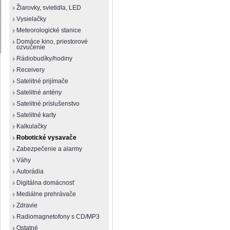
Žiarovky, svietidla, LED
Vysielačky
Meteorologické stanice
Domáce kino, priestorové
ozvučenie
Rádiobudíky/hodiny
Receivery
Satelitné prijímače
Satelitné antény
Satelitné príslušenstvo
Satelitné karty
Kalkulačky
Robotické vysavače
Zabezpečenie a alarmy
Váhy
Autorádia
Digitálna domácnosť
Mediálne prehrávače
Zdravie
Radiomagnetofony s CD/MP3
Ostatné