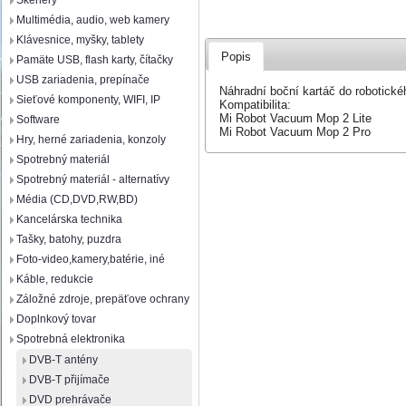
Skenery
Multimédia, audio, web kamery
Klávesnice, myšky, tablety
Popis
Pamäte USB, flash karty, čítačky
USB zariadenia, prepínače
Náhradní boční kartáč do robotick
Sieťové komponenty, WIFI, IP
Kompatibilita:
Mi Robot Vacuum Mop 2 Lite
Software
Mi Robot Vacuum Mop 2 Pro
Hry, herné zariadenia, konzoly
Spotrebný materiál
Spotrebný materiál - alternatívy
Média (CD,DVD,RW,BD)
Kancelárska technika
Tašky, batohy, puzdra
Foto-video,kamery,batérie, iné
Káble, redukcie
Záložné zdroje, prepäťove ochrany
Doplnkový tovar
Spotrebná elektronika
DVB-T antény
DVB-T přijímače
DVD prehrávače