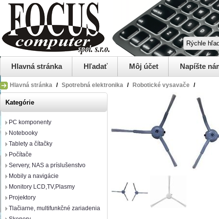
Hlavná stránka
Hľadať
Môj účet
Napíšte ná
Hlavná stránka
/
Spotrebná elektronika
/
Robotické vysavače
/
Kategórie
PC komponenty
Notebooky
Tablety a čítačky
Počítače
Servery, NAS a príslušenstvo
Mobily a navigácie
Monitory LCD,TV,Plasmy
Projektory
Tlačiarne, multifunkčné zariadenia