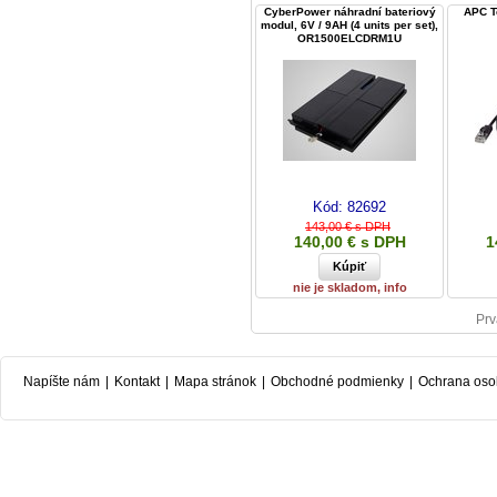
CyberPower náhradní bateriový
APC T
modul, 6V / 9AH (4 units per set),
OR1500ELCDRM1U
Kód:
82692
143,00 € s DPH
140,00 € s DPH
1
nie je skladom, info
Prv
Napíšte nám
|
Kontakt
|
Mapa stránok
|
Obchodné podmienky
|
Ochrana oso