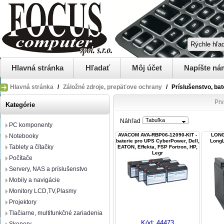
Hlavná stránka
Hľadať
Môj účet
Napíšte ná
Hlavná stránka
/
Záložné zdroje, prepäťove ochrany
/
Príslušenstvo, bat
Prv
Kategórie
Tabuľka
Náhľad
PC komponenty
AVACOM AVA-RBP06-12090-KIT -
LONG
Notebooky
baterie pro UPS CyberPower, Dell,
LongL
Tablety a čítačky
EATON, Effekta, FSP Fortron, HP,
Legr
Počítače
Servery, NAS a príslušenstvo
Mobily a navigácie
Monitory LCD,TV,Plasmy
Projektory
Tlačiarne, multifunkčné zariadenia
Kód:
44473