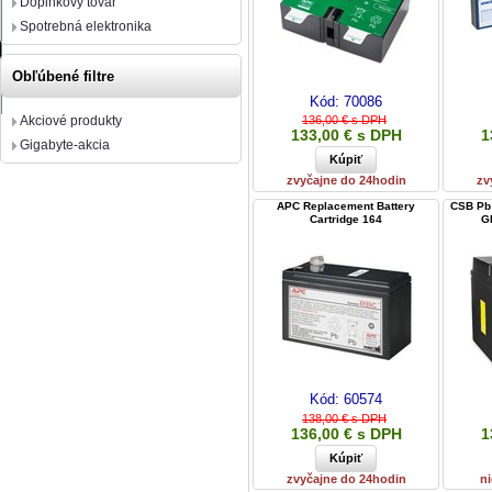
Doplnkový tovar
Spotrebná elektronika
Obľúbené filtre
Kód:
70086
Akciové produkty
136,00 € s DPH
133,00 € s DPH
1
Gigabyte-akcia
zvyčajne do 24hodin
zv
APC Replacement Battery
CSB Pb 
Cartridge 164
G
Kód:
60574
138,00 € s DPH
136,00 € s DPH
1
zvyčajne do 24hodin
ni