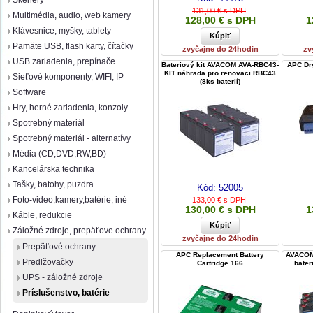
Skenery
131,00 € s DPH
Multimédia, audio, web kamery
128,00 € s DPH
1
Klávesnice, myšky, tablety
Pamäte USB, flash karty, čítačky
zvyčajne do 24hodin
zv
USB zariadenia, prepínače
Bateriový kit AVACOM AVA-RBC43-
APC Dr
KIT náhrada pro renovaci RBC43
Sieťové komponenty, WIFI, IP
(8ks baterií)
Software
Hry, herné zariadenia, konzoly
Spotrebný materiál
Spotrebný materiál - alternatívy
Média (CD,DVD,RW,BD)
Kancelárska technika
Tašky, batohy, puzdra
Kód:
52005
Foto-video,kamery,batérie, iné
133,00 € s DPH
130,00 € s DPH
1
Káble, redukcie
Záložné zdroje, prepäťove ochrany
zvyčajne do 24hodin
Prepäťové ochrany
APC Replacement Battery
AVACOM
Predlžovačky
Cartridge 166
bater
UPS - záložné zdroje
Príslušenstvo, batérie