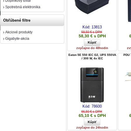
Doplnkový tovar
Spotrebná elektronika
Obľúbené filtre
Kód:
13813
Akciové produkty
59,50 € s DPH
58,30 € s DPH
Gigabyte-akcia
zvyčajne do 48hodin
zv
Eaton 5E 550 IEC G2, UPS 550VA
PDU 
/ 300 W, 4x IEC
Kód:
78600
66,50 € s DPH
65,10 € s DPH
zvyčajne do 24hodin