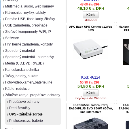
Skenery
47,00 € s DPH
Multimédia, audio, web kamery
46,10 € s DPH
Klávesnice, myšky, tablety
Pamäte USB, flash karty, čítačky
skladom
USB zariadenia, prepínače
APC Back-UPS Connect 12Vdc
Maxber
36W
CEE
Sieťové komponenty, WIFI, IP
Software
Hry, herné zariadenia, konzoly
Spotrebný materiál
Spotrebný materiál - alternatívy
Média (CD,DVD,RW,BD)
Kancelárska technika
Tašky, batohy, puzdra
Kód:
46124
Foto-video,kamery,batérie, iné
55,90 € s DPH
54,80 € s DPH
Káble, redukcie
Záložné zdroje, prepäťove ochrany
zvyčajne do 24hodin
Prepäťové ochrany
EUROCASE záložní zdroj
EUR
Predlžovačky
EA200PLUS EVO 650W, 650VA,
EA200L
line interactive
RJ
UPS - záložné zdroje
Príslušenstvo, batérie