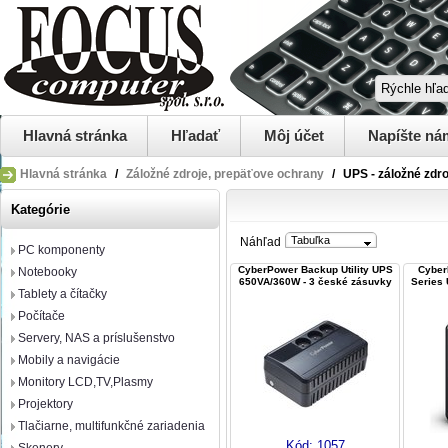
Hlavná stránka
Hľadať
Môj účet
Napíšte ná
Hlavná stránka
/
Záložné zdroje, prepäťove ochrany
/
UPS - záložné zdro
Kategórie
Tabuľka
Náhľad
PC komponenty
CyberPower Backup Utility UPS
Cyber
Notebooky
650VA/360W - 3 české zásuvky
Series
Tablety a čítačky
Počítače
Servery, NAS a príslušenstvo
Mobily a navigácie
Monitory LCD,TV,Plasmy
Projektory
Tlačiarne, multifunkčné zariadenia
Kód:
1057