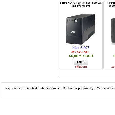
Fortron UPS FSP FP 800, 800 VA,
Fortro
line interactive
360W,
Kód:
31978
67,40 € s DPH
66,00 € s DPH
skladom
zv
Napíšte nám
|
Kontakt
|
Mapa stránok
|
Obchodné podmienky
|
Ochrana oso